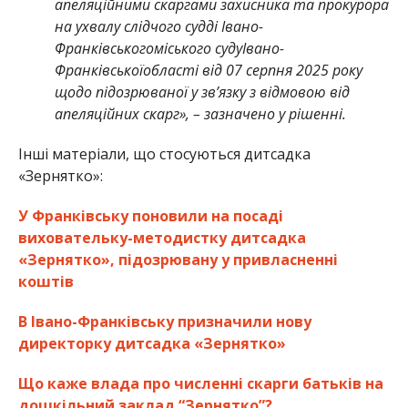
апеляційними скаргами захисника та прокурора
на ухвалу слідчого судді Івано-
Франківськогоміського судуІвано-
Франківськоїобласті від 07 серпня 2025 року
щодо підозрюваної у звʼязку з відмовою від
апеляційних скарг», – зазначено у рішенні.
Інші матеріали, що стосуються дитсадка
«Зернятко»:
У Франківську поновили на посаді
виховательку-методистку дитсадка
«Зернятко», підозрювану у привласненні
коштів
В Івано-Франківську призначили нову
директорку дитсадка «Зернятко»
Що каже влада про численні скарги батьків на
дошкільний заклад “Зернятко”?