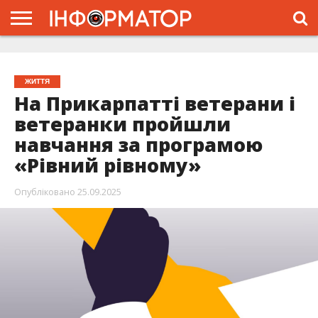
ГОЛОВНА
ЖИТТЯ
ВЛАДА
ГРОШІ
ТРЕШ
ТИСМЕНИЦЯ
НАДВІРНА
РОЗСЛІДУВАННЯ
АФІША
РЕКЛАМА
ПРО
ПРОЄКТ
ЖИТТЯ
На Прикарпатті ветерани і
ветеранки пройшли
навчання за програмою
«Рівний рівному»
Опубліковано
25.09.2025