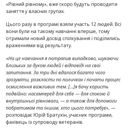
«Рівний рівному», вже скоро будуть проводити
заняття у власних групах.
Цього разу в програмі взяли участь 12 людей. Всі
вони були на такому навчанні вперше, тому
отримали новий досвід спілкування і поділились
враженнями від результату.
«
На це навчання я потрапив випадково, шукаючи
близьких за духом людей і відповіді на свої
запитання. За три дні вдалося багато чого
зрозуміти, розкласти по поличках і почати процес
осмислення важливих тем.
[
…
]
я бачу користь
подвійно: насамперед для себе — для спокою й
внутрішньої рівноваги, — а також для допомоги
побратимам та іншим, хто цього потребує
», —
розповідає Юрій Братухін, учасник програми,
фахівець із супроводу ветеранів.