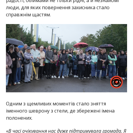
радості, обіймами не тільки рідні, а й незнайомі
люди, для яких повернення захисника стало
справжнім щастям.
Одним з щемливих моментів стало зняття
іменного шеврону з стели, де збережені імена
полонених.
«
В часі очікування нас дуже підтримувала громада. Я