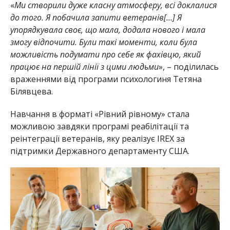
«
Ми створили дуже класну атмосферу, всі доклалися
до того. Я побачила запити ветеранів
[
…
]
Я
упорядкувала своє, що мала, додала нового і мала
змогу відпочити. Були такі моменти, коли була
можливість подумати про себе як фахівцю, який
працює на першій лінії з цими людьми
», – поділилась
враженнями від програми психологиня Тетяна
Білявцева.
Навчання в форматі «Рівний рівному» стала
можливою завдяки програмі реабілітації та
реінтеграції ветеранів, яку реалізує IREX за
підтримки Державного департаменту США.