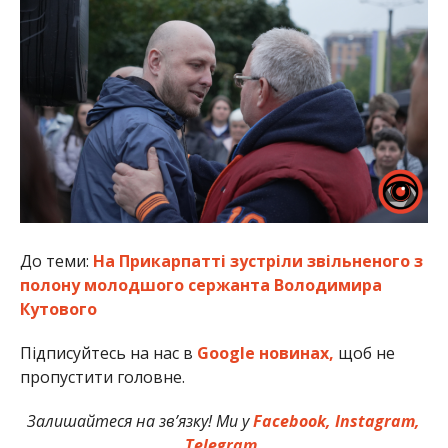
До теми:
На Прикарпатті зустріли звільненого з
полону молодшого сержанта Володимира
Кутового
Підписуйтесь на нас в
Google новинах,
щоб не
пропустити головне.
Залишайтеся на зв’язку! Ми у
Facebook,
Instagram,
Telegram.