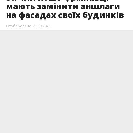
мають замінити аншлаги
на фасадах своїх будинків
Опубліковано
25.09.2025
25 вересня у Франківську встановлювали
вказівники з новими назвами вулиць. Однак,
за чий кошт франківці мають замінити