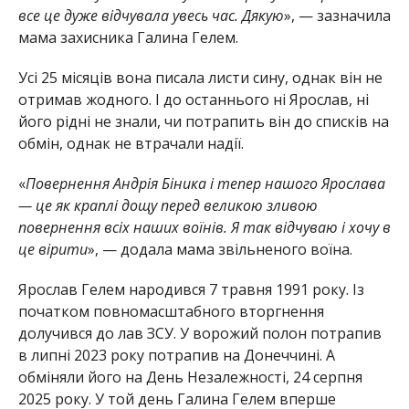
все це дуже відчувала увесь час. Дякую
», — зазначила
мама захисника Галина Гелем.
Усі 25 місяців вона писала листи сину, однак він не
отримав жодного. І до останнього ні Ярослав, ні
його рідні не знали, чи потрапить він до списків на
обмін, однак не втрачали надії.
«
Повернення Андрія Біника і тепер нашого Ярослава
— це як краплі дощу перед великою зливою
повернення всіх наших воїнів. Я так відчуваю і хочу в
це вірити
», — додала мама звільненого воїна.
Ярослав Гелем народився 7 травня 1991 року. Із
початком повномасштабного вторгнення
долучився до лав ЗСУ. У ворожий полон потрапив
в липні 2023 року потрапив на Донеччині. А
обміняли його на День Незалежності, 24 серпня
2025 року. У той день Галина Гелем вперше