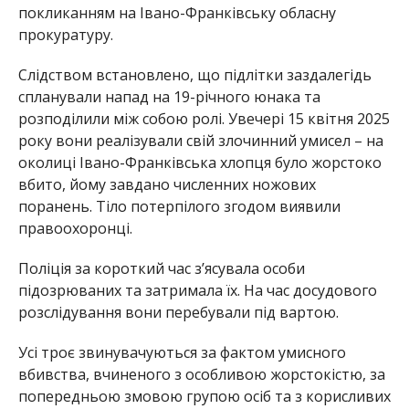
покликанням на Івано-Франківську обласну
прокуратуру.
Слідством встановлено, що підлітки заздалегідь
спланували напад на 19-річного юнака та
розподілили між собою ролі. Увечері 15 квітня 2025
року вони реалізували свій злочинний умисел – на
околиці Івано-Франківська хлопця було жорстоко
вбито, йому завдано численних ножових
поранень. Тіло потерпілого згодом виявили
правоохоронці.
Поліція за короткий час з’ясувала особи
підозрюваних та затримала їх. На час досудового
розслідування вони перебували під вартою.
Усі троє звинувачуються за фактом умисного
вбивства, вчиненого з особливою жорстокістю, за
попередньою змовою групою осіб та з корисливих