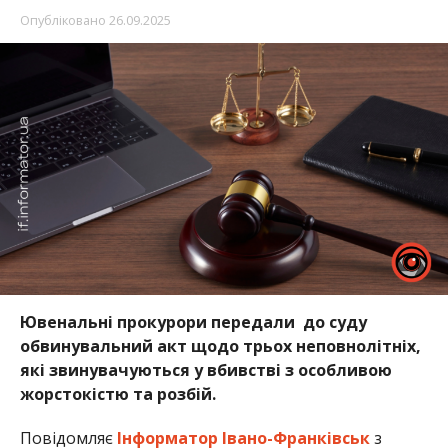
Опубліковано
26.09.2025
Ювенальні прокурори передали до суду
обвинувальний акт щодо трьох неповнолітніх,
які звинувачуються у вбивстві з особливою
жорстокістю та розбій.
Повідомляє
Інформатор Івано-Франківськ
з