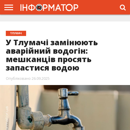
ГОЛОВНА
ЖИТТЯ
ВЛАДА
ГРОШІ
ТРЕШ
ТИСМЕНИЦЯ
НАДВІРНА
РОЗСЛІДУВАННЯ
АФІША
РЕКЛАМА
ПРО
ПРОЄКТ
ТЛУМАЧ
У Тлумачі замінюють
аварійний водогін:
мешканців просять
запастися водою
Опубліковано
26.09.2025