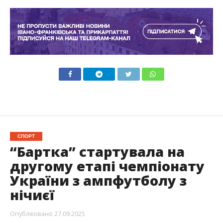
СПОРТ
“Бартка” стартувала на
другому етапі чемпіонату
України з ампфутболу з
нічиєї
Опубліковано
27.09.2025