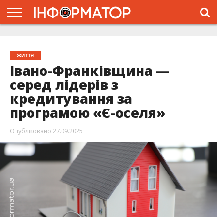
ГОЛОВНА
ЖИТТЯ
ВЛАДА
ГРОШІ
ТРЕШ
ТИСМЕНИЦЯ
НАДВІРНА
РОЗСЛІДУВАННЯ
АФІША
РЕКЛАМА
ПРО
ПРОЄКТ
ЖИТТЯ
Івано-Франківщина —
серед лідерів з
кредитування за
програмою «Є-оселя»
Опубліковано
27.09.2025