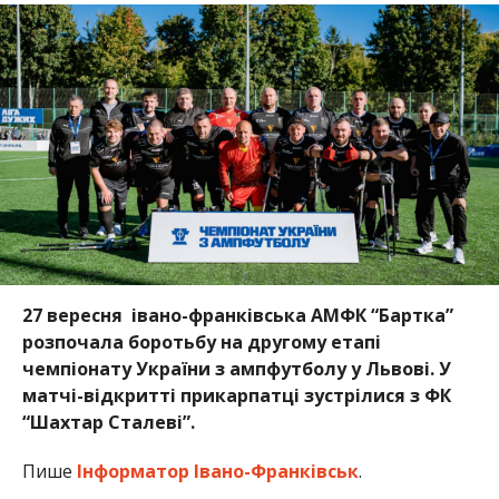
27 вересня івано-франківська АМФК “Бартка”
розпочала боротьбу на другому етапі
чемпіонату України з ампфутболу у Львові. У
матчі-відкритті прикарпатці зустрілися з ФК
“Шахтар Сталеві”.
Пише
Інформатор Івано-Франківськ
.