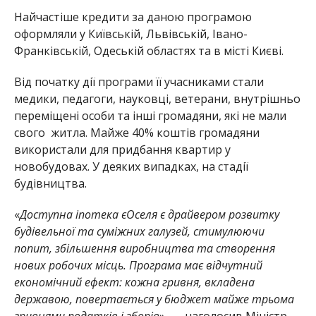
Найчастіше кредити за даною програмою
оформляли у Київській, Львівській, Івано-
Франківській, Одеській областях та в місті Києві.
Від початку дії програми її учасниками стали
медики, педагоги, науковці, ветерани, внутрішньо
переміщені особи та інші громадяни, які не мали
свого житла. Майже 40% коштів громадяни
використали для придбання квартир у
новобудовах. У деяких випадках, на стадії
будівництва.
«
Доступна іпотека єОселя є драйвером розвитку
будівельної та суміжних галузей, стимулюючи
попит, збільшення виробництва та створення
нових робочих місць. Програма має відчутний
економічний ефект: кожна гривня, вкладена
державою, повертається у бюджет майже трьома
гривнями податків і зборів
», — наголосив Міністр