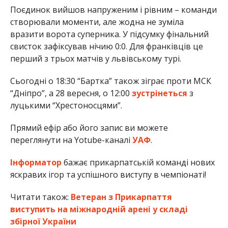
Поєдинок вийшов напруженим і рівним – команди
створювали моменти, але жодна не зуміла
вразити ворота суперника. У підсумку фінальний
свисток зафіксував нічию 0:0. Для франківців це
перший з трьох матчів у львівському турі.
Сьогодні о 18:30 “Бартка” також зіграє проти МСК
“Дніпро”, а 28 вересня, о 12:00
зустрінеться
з
луцькими “Хрестоносцями”.
Прямий ефір або його запис ви можете
переглянути на Yotube-каналі
УАФ
.
Інформатор
бажає прикарпатській команді нових
яскравих ігор та успішного виступу в чемпіонаті!
Читати також:
Ветеран з Прикарпаття
виступить на міжнародній арені у складі
збірної України