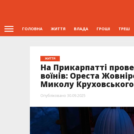
ГОЛОВНА
ЖИТТЯ
ВЛАДА
ГРОШІ
ТРЕШ
ЖИТТЯ
На Прикарпатті прове
воїнів: Ореста Жовні
Миколу Круховського
Опубліковано
30.09.2025