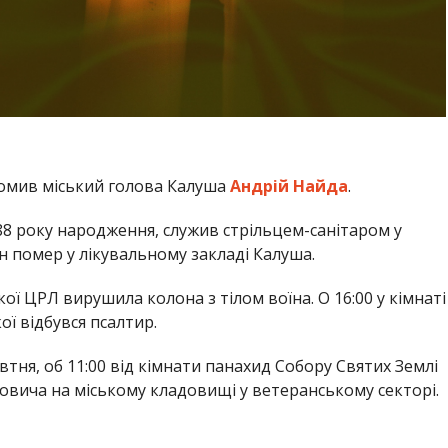
омив міський голова Калуша
Андрій Найда
.
8 року народження, служив стрільцем-санітаром у
ін помер у лікувальному закладі Калуша.
ької ЦРЛ вирушила колона з тілом воїна. О 16:00 у кімнаті
ї відбувся псалтир.
втня, об 11:00 від кімнати панахид Собору Святих Землі
овича на міському кладовищі у ветеранському секторі.