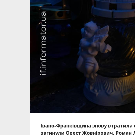
Івано-Франківщина знову втратила св
загинули Орест Жовнірович, Роман 