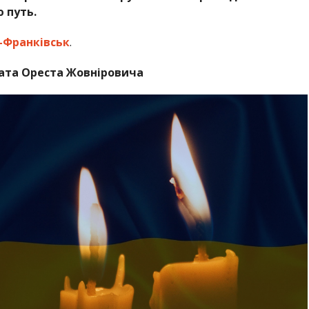
 путь.
-Франківськ
.
ата Ореста Жовніровича