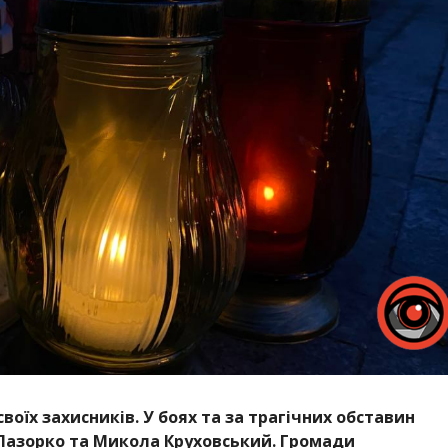
оїх захисників. У боях та за трагічних обставин
Лазорко та Микола Круховський. Громади