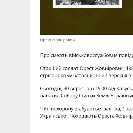
Орест Жовнірович
Про смерть військовослужбовця повід
Старший солдат Орест Жовнірович, 198
стрілецькому батальйоні. 27 вересня в
Сьогодні, 30 вересня, о 15:00 від Калус
панахид Собору Святих Землі Українсько
Чин похорону відбудеться завтра, 1 жо
Української. Поховають Ореста Жовнір