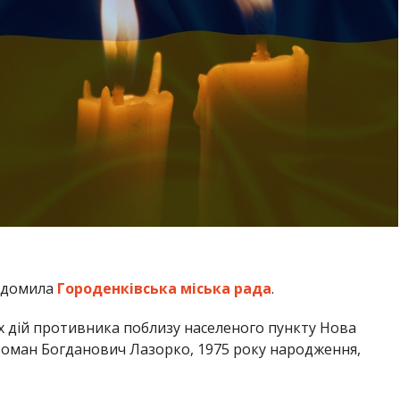
відомила
Городенківська міська рада
.
их дій противника поблизу населеного пункту Нова
Роман Богданович Лазорко, 1975 року народження,