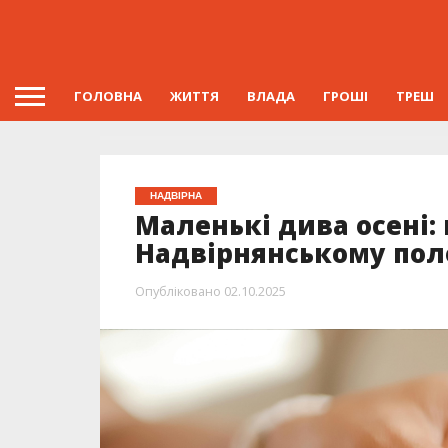
ГОЛОВНА
ЖИТТЯ
ВЛАДА
ГРОШІ
ТРЕШ
НАДВІРНА
Маленькі дива осені:
Надвірнянському пол
Опубліковано
02.10.2025