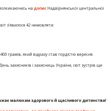
олкикаючись на
допис
Надвірнянської центральної
віт з’явилося 42 немовляти:
00 грамів, який відразу став гордістю вересня.
ень захисників і захисниць України, світ зустрів ще
бажає малюкам здорового й щасливого дитинства!