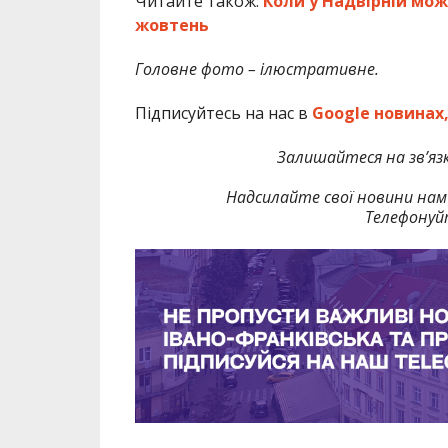
Читайте також:
Коли у Надвірній мож
жовтень
Головне фото – ілюстративне.
Підписуйтесь на нас в
Google новинах
Залишайтеся на зв’язк
Надсилайте свої новини нам 
Телефонуй