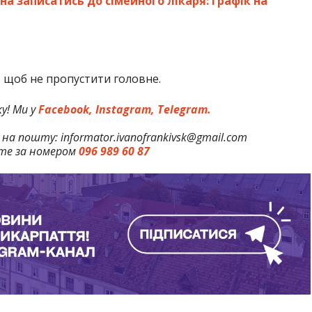
на записатись до сімейного лікаря: графік на
,
щоб не пропустити головне.
у! Ми у
Facebook,
Instagram,
Telegram.
на пошту: informator.ivanofrankivsk@gmail.com
те за номером
096 989 60 87