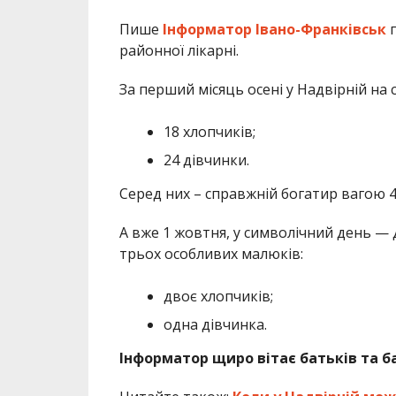
Пише
Інформатор Івано-Франківськ
п
районної лікарні.
За перший місяць осені у Надвірній на с
18 хлопчиків;
24 дівчинки.
Серед них – справжній богатир вагою 44
А вже 1 жовтня, у символічний день — Д
трьох особливих малюків:
двоє хлопчиків;
одна дівчинка.
Інформатор щиро вітає батьків та 