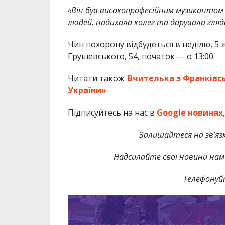
«Він був високопрофесійним музиканто
людей, надихала колег та дарувала гляд
Чин похорону відбудеться в неділю, 5 ж
Грушевського, 54, початок — о 13:00.
Читати також:
Вчителька з Франківс
України»
Підписуйтесь на нас в
Google новинах
Залишайтеся на зв’язк
Надсилайте свої новини нам 
Телефонуй