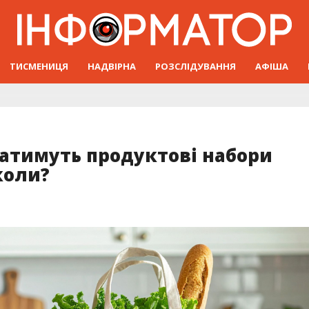
ТИСМЕНИЦЯ
НАДВІРНА
РОЗСЛІДУВАННЯ
АФІША
ватимуть продуктові набори
 коли?