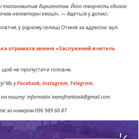
м і талановитим диригентом. Його творчість єднала
ачам неповторні емоції»,
— йдеться у дописі.
овтня, у рідному селищі Отинія за адресою: вул.
ька отримала звання «Заслужений вчитель
,
щоб не пропустити головне.
у! Ми у
Facebook,
Instagram,
Telegram.
на пошту: informator.ivanofrankivsk@gmail.com
те за номером 096 989 60 87