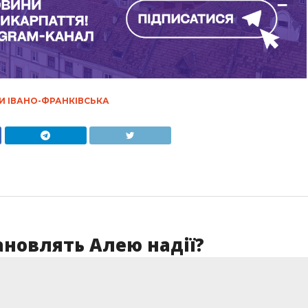
И ІВАНО-ФРАНКІВСЬКА
ановлять Алею надії?