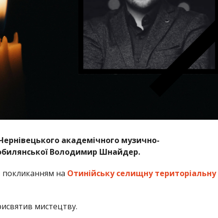
Чернівецького академічного музично-
Кобилянської Володимир Шнайдер.
 покликанням на
Отинійську селищну територіальну
исвятив мистецтву.