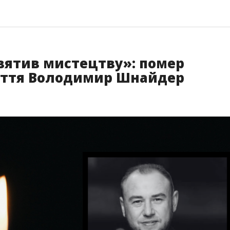
вятив мистецтву»: помер
аття Володимир Шнайдер