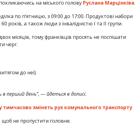
 покликаючись на міського голову
Руслана Марцінківа
.
еділка по п’ятницю, з 09:00 до 17:00. Продуктові набори
 років, а також люди з інвалідністю І та ІІ групи.
двох місяців, тому франківців просять не поспішати
и черг.
итягом до неї).
ь в перший день”, — йдеться в дописі.
у тимчасово змінять рух комунального транспорту
,
щоб не пропустити головне.