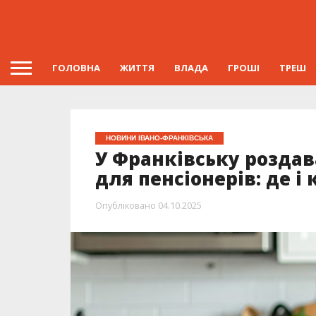
ГОЛОВНА
ЖИТТЯ
ВЛАДА
ГРОШІ
ТРЕШ
НОВИНИ ІВАНО-ФРАНКІВСЬКА
У Франківську розда
для пенсіонерів: де і
Опубліковано
04.10.2025