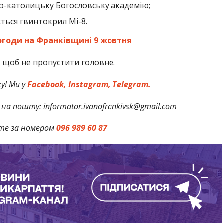
ко-католицьку Богословську академію;
ється гвинтокрил Мі-8.
огоди на Франківщині 9 жовтня
,
щоб не пропустити головне.
у! Ми у
Facebook,
Instagram,
Telegram.
на пошту: informator.ivanofrankivsk@gmail.com
те за номером
096 989 60 87