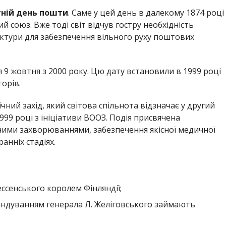
тній день пошти
. Саме у цей день в далекому 1874 році
й союз. Вже тоді світ відчув гостру необхідність
уктури для забезпечення вільного руху поштових
 9 жовтня з 2000 року. Цю дату встановили в 1999 році
торів.
ний захід, який світова спільнота відзначає у другий
999 році з ініціативи ВООЗ. Подія присвячена
ими захворюваннями, забезпечення якісної медичної
нніх стадіях.
ессенського королем Фінляндії;
мандуванням генерала Л. Желіговського займають