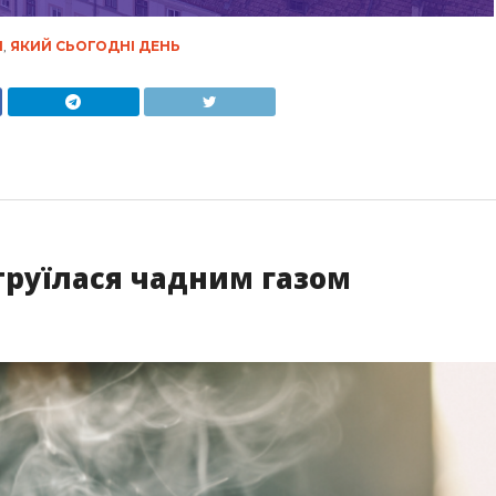
І
,
ЯКИЙ СЬОГОДНІ ДЕНЬ
отруїлася чадним газом