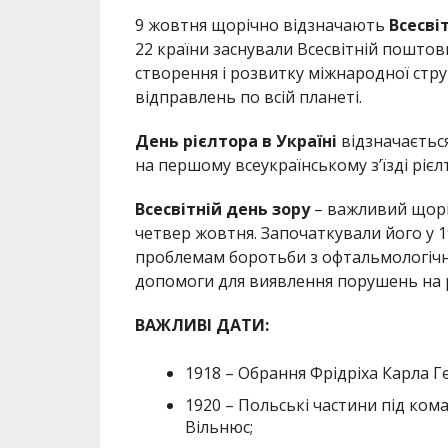
9 жовтня щорічно відзначають
Всесві
22 країни заснували Всесвітній поштови
створення і розвитку міжнародної стр
відправлень по всій планеті.
День рієлтора в Україні
відзначається
на першому всеукраїнському з’їзді рієл
Всесвітній день зору
– важливий щоріч
четвер жовтня. Започаткували його у 1
проблемам боротьби з офтальмологічн
допомоги для виявлення порушень на ра
ВАЖЛИВІ ДАТИ:
1918 – Обрання Фрідріха Карла Г
1920 – Польські частини під ко
Вільнюс;