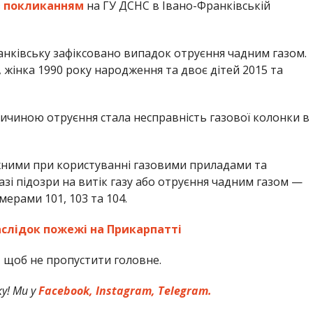
з
покликанням
на ГУ ДСНС в Івано-Франківській
анківську зафіксовано випадок отруєння чадним газом.
, жінка 1990 року народження та двоє дітей 2015 та
чиною отруєння стала несправність газової колонки в
ними при користуванні газовими приладами та
разі підозри на витік газу або отруєння чадним газом —
ерами 101, 103 та 104.
слідок пожежі на Прикарпатті
,
щоб не пропустити головне.
у! Ми у
Facebook,
Instagram,
Telegram.