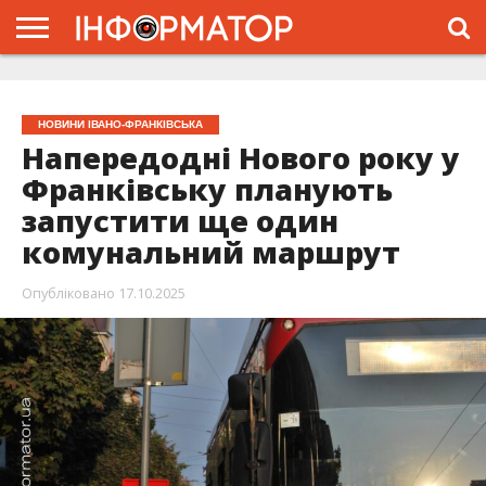
ГОЛОВНА
ЖИТТЯ
ВЛАДА
ГРОШІ
ТРЕШ
ТИСМЕНИЦЯ
НАДВІРНА
РОЗСЛІДУВАННЯ
АФІША
РЕКЛАМА
ПРО
ПРОЄКТ
НОВИНИ ІВАНО-ФРАНКІВСЬКА
Напередодні Нового року у
Франківську планують
запустити ще один
комунальний маршрут
Опубліковано
17.10.2025