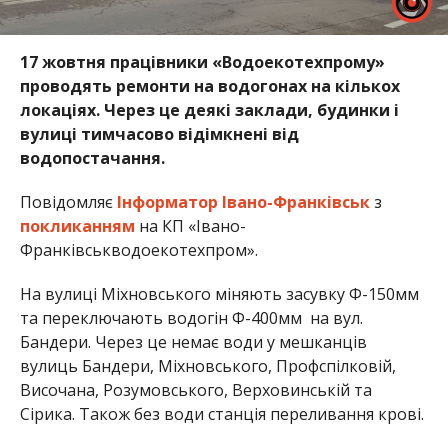
17 жовтня працівники «Водоекотехпрому»
проводять ремонти на водогонах на кількох
локаціях. Через це деякі заклади, будинки і
вулиці тимчасово відімкнені від
водопостачання.
Повідомляє
Інформатор Івано-Франківськ
з
покликанням
на КП «Івано-
Франківськводоекотехпром».
На вулиці Міхновського міняють засувку Ф-150мм
та переключають водогін Ф-400мм на вул.
Бандери. Через це немає води у мешканців
вулиць Бандери, Міхновського, Профспілковій,
Височана, Розумовського, Верховинській та
Сірика. Також без води станція переливання крові.