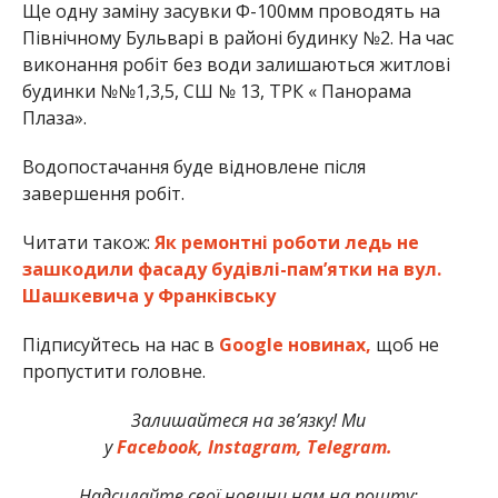
Ще одну заміну засувки Ф-100мм проводять на
Північному Бульварі в районі будинку №2. На час
виконання робіт без води залишаються житлові
будинки №№1,3,5, СШ № 13, ТРК « Панорама
Плаза».
Водопостачання буде відновлене після
завершення робіт.
Читати також:
Як ремонтні роботи ледь не
зашкодили фасаду будівлі-пам’ятки на вул.
Шашкевича у Франківську
Підписуйтесь на нас в
Google новинах,
щоб не
пропустити головне.
Залишайтеся на зв’язку! Ми
у
Facebook,
Instagram,
Telegram.
Надсилайте свої новини нам на пошту: