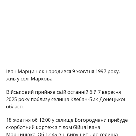
Іван Марцинюк народився 9 жовтня 1997 року,
жив у селі Маркова.
Військовий прийняв свій останній бій 7 вересня
2025 року поблизу селища Клебан-Бик Донецької
області.
18 жовтня об 12:00 у селище Богородчани прибуде
скорботний кортеж з тілом бійця Івана
Марцинюка. Об 12:45 він вирушить до селища