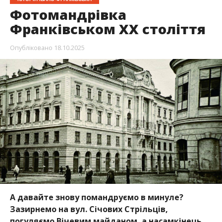
Фотомандрівка
Франківськом ХХ століття
Опубліковано
18.10.2025
А давайте знову помандруємо в минуле?
Зазирнемо на вул. Січових Стрільців,
погуляємо Вічевим майданом, а насамкінець