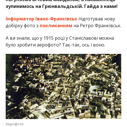
зупинимось на Грюнвальдській. Гайда з нами!
Інформатор Івано-Франківськ
підготував нову
добірку фото з
покликанням
на Ретро Франківськ.
А ви знали, що у 1915 році у Станіславові можна
було зробити аерофото? Так-так, ось і воно.
Аерофото.