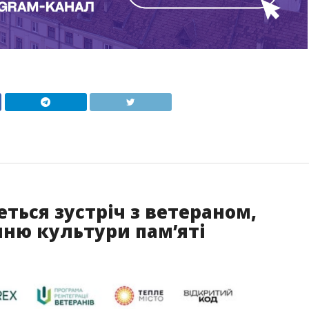
ться зустріч з ветераном,
ню культури пам’яті