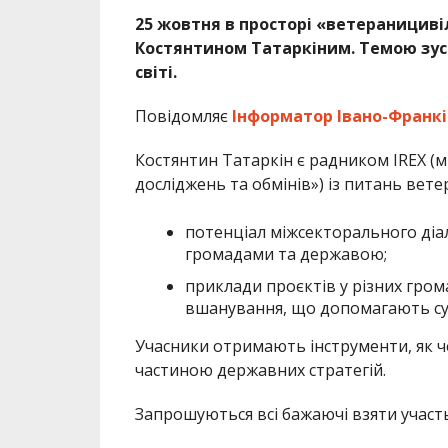
25 жовтня в просторі «ветеранициві
Костянтином Татаркіним. Темою зуст
світі.
Повідомляє
Інформатор Івано-Франкі
Костянтин Татаркін є радником IREX (м
досліджень та обмінів») із питань вете
потенціал міжсекторального діа
громадами та державою;
приклади проєктів у різних гром
вшанування, що допомагають сус
Учасники отримають інструменти, як че
частиною державних стратегій.
Запрошуються всі бажаючі взяти участь