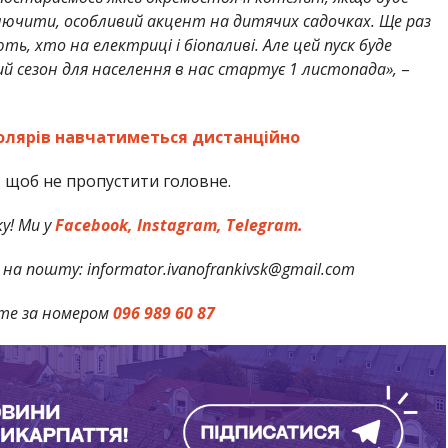
включити, особливий акцент на дитячих садочках. Ще раз
ть, хто на електриці і біопаливі. Але цей пуск буде
й сезон для населення в нас стартує 1 листопада»,
–
олярів навчатиметься дистанційно
,
щоб не пропустити головне.
у! Ми у
Facebook,
Instagram,
Telegram.
на пошту: informator.ivanofrankivsk@gmail.com
те за номером
096 989 60 87