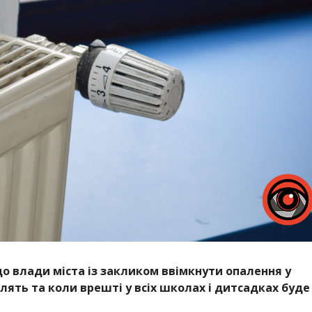
о влади міста із закликом ввімкнути опалення у
блять та коли врешті у всіх школах і дитсадках буде