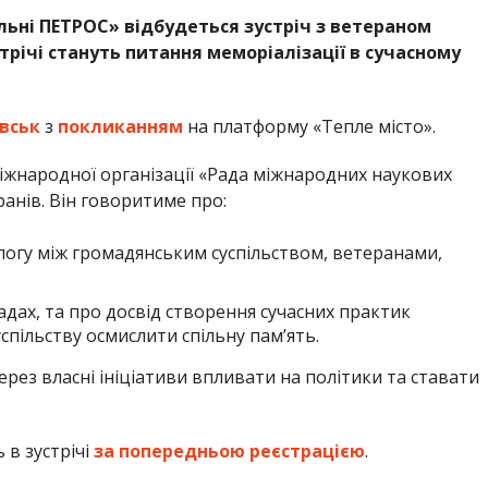
льні ПЕТРОС» відбудеться зустріч з ветераном
річі стануть питання меморіалізації в сучасному
вськ
з
покликанням
на платформу «Тепле місто».
іжнародної організації «Рада міжнародних наукових
ранів. Він говоритиме про:
логу між громадянським суспільством, ветеранами,
адах, та про досвід створення сучасних практик
пільству осмислити спільну пам’ять.
рез власні ініціативи впливати на політики та ставати
 в зустрічі
за попередньою реєстрацією
.