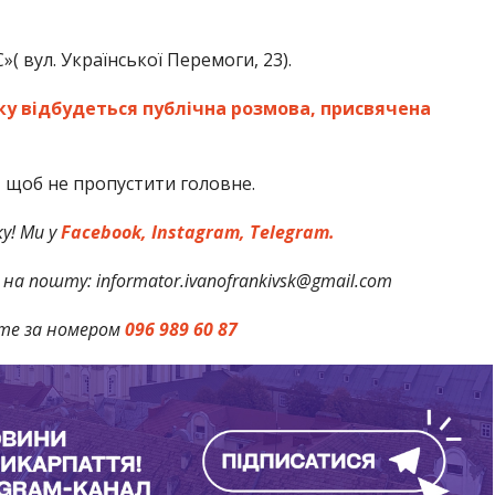
( вул. Української Перемоги, 23).
ку відбудеться публічна розмова, присвячена
,
щоб не пропустити головне.
у! Ми у
Facebook,
Instagram,
Telegram.
на пошту: informator.ivanofrankivsk@gmail.com
те за номером
096 989 60 87