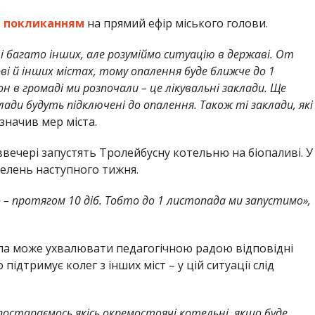
з
покликанням
на прямий ефір міського голови.
і багато інших, але розуміймо ситуацію в державі. От
ві й інших містах, тому опалення буде ближче до 1
 в громаді ми розпочали – це лікувальні заклади. Ще
лади будуть підключені до опалення. Також ті заклади, які
азначив мер міста.
вечері запустять Тролейбусну котельню на біопаливі. У
телень наступного тижня.
 – протягом 10 діб. Тобто до 1 листопада ми запустимо»,
ола може ухвалювати педагогічною радою відповідні
ідтримує колег з інших міст – у цій ситуації слід
постараємось якісь окремостоячі котельні, якщо буде