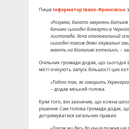
Пише
Інформатор Івано-Франківськ
«Розумію, багато звернень батьків 
бачимо сьогодні блекаути в Черніго
листопада. Хоча опалювальний сезон
сьогодні також деякі лікувальні зак
мають на біопаливі котельні»,
– з
Очільник громади додав, що сьогодні в
місті очікують запуск більшості цих ко
«Тобто так, як говорить Укренерго
– додав міський голова.
Крім того, він зазначив, що кожна шк
рішення. Сам голова громади додає, що п
дотримуватися загальних правил.
«Також ми десь до кінця тижня ще 