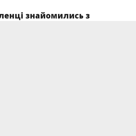
ленці знайомились з
одавцями на «Ярмарку