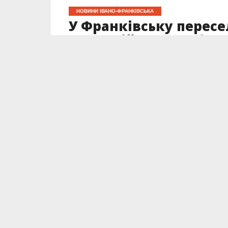
НОВИНИ ІВАНО-ФРАНКІВСЬКА
У Франківську пересе
потенційними робот
можливостей»
Опубліковано
23.10.2025