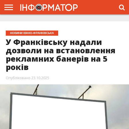
ГОЛОВНА
ЖИТТЯ
ВЛАДА
ГРОШІ
ТРЕШ
ТИСМЕНИЦЯ
НАДВІРНА
РОЗСЛІДУВАННЯ
АФІША
РЕКЛАМА
ПРО
ПРОЄКТ
НОВИНИ ІВАНО-ФРАНКІВСЬКА
У Франківську надали
дозволи на встановлення
рекламних банерів на 5
років
Опубліковано
23.10.2025