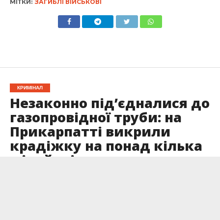
МІТКИ:
ЗАГИБЛІ ВІЙСЬКОВІ
КРИМІНАЛ
Незаконно під’єдналися до
газопровідної труби: на
Прикарпатті викрили
крадіжку на понад кілька
мільйонів гривень
Опубліковано
23.10.2025