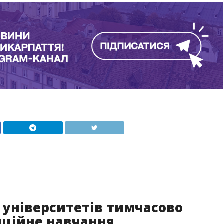
 університетів тимчасово
нційне навчання