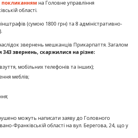
з
покликанням
на Головне управління
ській області.
нштрафів (сумою 1800 грн) та 8 адміністративно-
.
наслідок звернень мешканців Прикарпаття. Загалом
 343 звернень, скаржилися на різне:
взуття, мобільних телефонів та інших);
ення меблів;
ння;
рушено можуть написати заяву до Головного
но-Франківській області на вул. Берегова, 24, що у