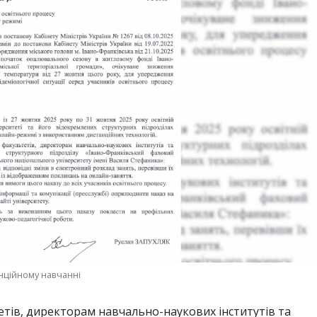
анційному навчанні
етів, директорам навчально-наукових інститутів та