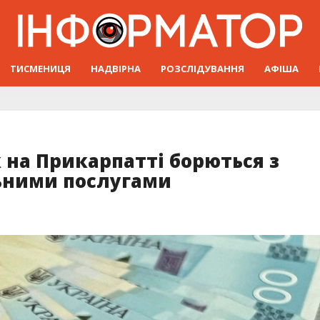
ТИСМЕНИЦЯ
НАДВІРНА
РОЗСЛІДУВАННЯ
АФІША
к на Прикарпатті борються з
ьними послугами