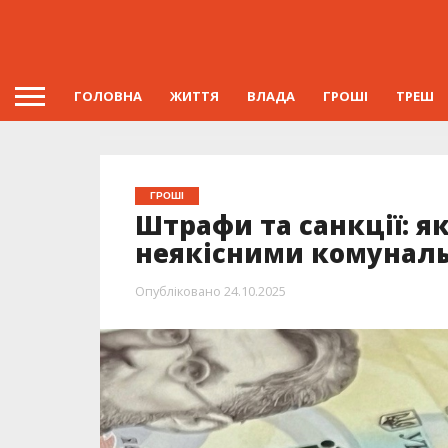
ГОЛОВНА
ЖИТТЯ
ВЛАДА
ГРОШІ
ТРЕШ
ГРОШІ
Штрафи та санкції: я
неякісними комунал
Опубліковано
24.10.2025