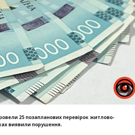
провели 25 позапланових перевірок житлово-
дках виявили порушення.