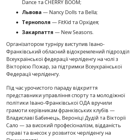
Dance та CHERRY BOOM;
Львова
— Nancy Dolls та Bella;
Тернополя
— FitKid та Орхідея;
Закарпаття
— New Seasons.
Організатором турніру виступив Івано-
Франківський обласний відокремлений підрозділ
Всеукраїнської федерації черліденгу на чолі з
Вікторією Пожар, за підтримки Всеукраїнської
Федерації черліденгу.
Під час урочистого параду відкриття
представники управління спорту та молодіжної
політики Івано-Франківської ОДА вручили
грамоти керівникам франківських клубів —
Владиславі Бабинець, Вероніці Дудій та Вікторії
Сало — за високий професіоналізм, відданість
справі та внесок у розвиток черліденгу на