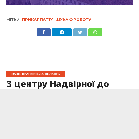
МІТКИ:
ПРИКАРПАТТЯ
,
ШУКАЮ РОБОТУ
ІВАНО-ФРАНКІВСЬКА ОБЛАСТЬ
З центру Надвірної до
кладовища організували
додатковий автобусний
рейс
Опубліковано
24.10.2025