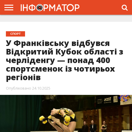
ГОЛОВНА
ЖИТТЯ
ВЛАДА
ГРОШІ
ТРЕШ
ТИСМЕНИЦЯ
НАДВІРНА
РОЗСЛІДУВАННЯ
АФІША
РЕКЛАМА
ПРО
ПРОЄКТ
СПОРТ
У Франківську відбувся
Відкритий Кубок області з
черліденгу — понад 400
спортсменок із чотирьох
регіонів
Опубліковано
24.10.2025