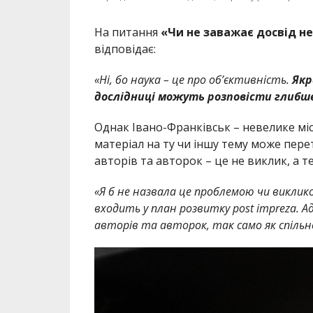
На питання
«Чи не заважає досвід н
відповідає:
«Ні, бо наука – це про об’єктивність.
Якр
дослідниці можуть розповісти глибш
Однак Івано-Франківськ – невелике міс
матеріал на ту чи іншу тему може пере
авторів та авторок – це не виклик, а 
«Я б не назвала це проблемою чи виклик
входить у план розвитку post impreza. 
авторів та авторок, так само як спіль