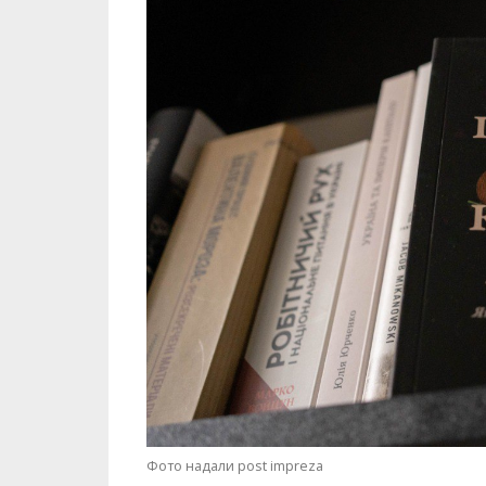
Фото надали post impreza