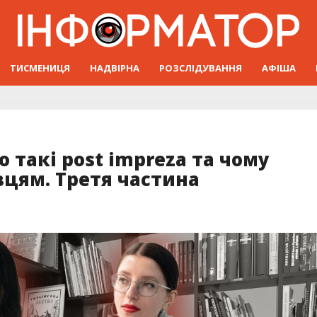
ТИСМЕНИЦЯ
НАДВІРНА
РОЗСЛІДУВАННЯ
АФІША
о такі post impreza та чому
вцям. Третя частина