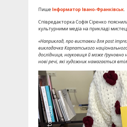
Пише
Інформатор Івано-Франківськ
.
Співредакторка Софія Сіренко пояснил
культурними медіа на прикладі мистец
«Наприклад,
про виставки для post impre
викладачка Карпатського національного 
дослідниця, науковиця й може ґруновно н
нові речі, які художник намагається вті