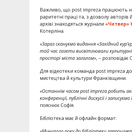
Важливо, що post impreza працюють не 
раритетні праці та, з дозволу авторів й
архіві знаходяться журнали
«Четвер»
Ю
Котерліна.
«
Зараз скануємо видання «Західний кур’є
той час газети висвітлювали культурні
просторі міста загалом»
, – розповідає 
Для відеотеки команда post impreza до
мистецтва й культури Франківщини.
«О
станнім часом post impreza робить ак
конференції, публічні дискусії і записуємо
пояснює Софія.
Бібліотека має й офлайн формат:
«М
инулого року до бібліотеки запрошува