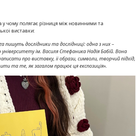
а у чому полягає різниця між новинними та
ької виставки:
za пишуть дослідники та дослідниці: одна з них –
університету ім. Василя Стефаника Надія Бабій. Вона
аписати про виставку, її образи, символи, творчий підхід,
лити та те, як загалом працює ця експозиція».