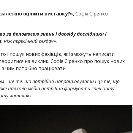
езалежно оцінити виставку?»
, Софія Сіренко
аз за допомогою знань і досвіду дослідники і
е
, ніж пересічний глядач».
то і пошук нових фахівців, які зможуть написати
творитися на виклик. Софія Сіренко про пошук нових
те з чим потрібно працювати:
ом – це те, що потрібно напрацьовувати і це те, що
Адже навколо медіа потрібно формувати спільноту
ноту читачок».