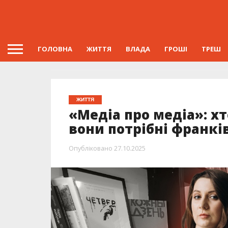
ГОЛОВНА
ЖИТТЯ
ВЛАДА
ГРОШІ
ТРЕШ
ЖИТТЯ
«Медіа про медіа»: хт
вони потрібні франкі
Опубліковано
27.10.2025