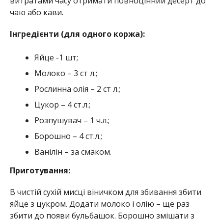
витратами часу отримати повноцінний десерт до
чаю або кави.
Інгредієнти (для одного коржа):
Яйце -1 шт;
Молоко – 3 ст л.;
Рослинна олія – 2 ст л.;
Цукор – 4 ст.л.;
Розпушувач – 1 ч.л.;
Борошно – 4 ст.л.;
Ванілін – за смаком.
Приготування:
В чистій сухій мисці віничком для збивання збити
яйце з цукром. Додати молоко і олію – ще раз
збити до появи бульбашок. Борошно змішати з