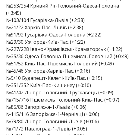
№253/254 Кривий Ріг-Головний-Одеса-Головна
(+3:45)
№103/104 Гусарівка-Львів (+2:38)
№21/22 Харків-Пас.-Львів (+2:38)
№91/92 Гусарівка-Одеса-Головна (+2:22)
№29/30 Ужгород-Київ-Пас. (+1:22)
№227/228 Івано-Франківськ-Краматорськ (+1:22)
№35/36 Одеса-Головна-Пшемисль Головний (+0:49)
№51/52 Київ-Пас.-Пшемисль Головний (+0:49)
№45/46 Ужгород-Харків-Пас. (+0:16)
№9/10 Будапешт-Келеті-Київ-Пас. (+0:15)
№351/352 Київ-Пас.-Кишинеу (+0:10)
№41/42 Дніпро-Головний-Трускавець (+0:09)
№715/716 Пшемисль Головний-Київ-Пас. (+0:07)
№85/86 Запоріжжя-1-Львів (+0:06)
№115/116 Запоріжжя-1-Чернівці (+0:06)
№79/80 Дніпро-Головний-Львів (+0:06)
№71/72 Павлоград-1-Львів (+0:05)