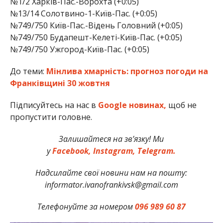
№1/2 Харків-Пас.-Ворохта (+0:05)
№13/14 Солотвино-1-Київ-Пас. (+0:05)
№749/750 Київ-Пас.-Відень Головний (+0:05)
№749/750 Будапешт-Келеті-Київ-Пас. (+0:05)
№749/750 Ужгород-Київ-Пас. (+0:05)
До теми:
Мінлива хмарність: прогноз погоди на
Франківщині 30 жовтня
Підписуйтесь на нас в
Google новинах,
щоб не
пропустити головне.
Залишайтеся на зв’язку! Ми
у
Facebook,
Instagram,
Telegram.
Надсилайте свої новини нам на пошту:
informator.ivanofrankivsk@gmail.com
Телефонуйте за номером
096 989 60 87