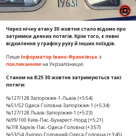
Через нічну атаку 30 жовтня стало відомо про
затримки деяких потягів. Крім того, є певні
відхилення у графіку руху й інших поїздів.
Пише
Інформатор Івано-Франківськ
з
покликанням
на Укрзалізницю.
Станом на 8:25 30 жовтня затримуються такі
потяги:
№127/128 Запоріжжя-1-Львів (+5:54)
№51/52 Одеса-Головна-Запоріжжя-1 (+5:34)
№127/128 Львів-Запоріжжя-1 (+5:23)
№99/100 Київ-Пас.-Бухарест-Норд (+5:21)
№7/8 Харків-Пас.-Одеса-Головна (+3:57)
№53/54 Дніпро-Головний-Одеса-Головна (+3:45)