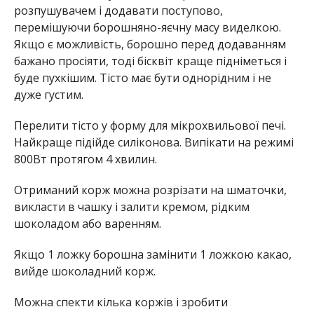
розпушувачем і додавати поступово,
перемішуючи борошняно-яєчну масу виделкою.
Якщо є можливість, борошно перед додаванням
бажано просіяти, тоді бісквіт краще підніметься і
буде пухкішим. Тісто має бути однорідним і не
дуже густим.
Перелити тісто у форму для мікрохвильової печі.
Найкраще підійде силіконова. Випікати на режимі
800Вт протягом 4 хвилин.
Отриманий корж можна розрізати на шматочки,
викласти в чашку і залити кремом, рідким
шоколадом або варенням.
Якщо 1 ложку борошна замінити 1 ложкою какао,
вийде шоколадний корж.
Можна спекти кілька коржів і зробити