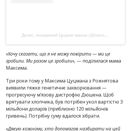
Допис, поширений Цуцман Іванна (@ivanna.tsutsman)
«Хочу сказати, що я не можу повірити — ми це
зробили. Ми разом це зробили»,
— поділилася мама
Максима.
Три роки тому у Максима Цуцмана з Рожнятова
виявили тяжке генетичне захворювання —
прогресуючу м’язову дистрофію Дюшена. Щоб
врятувати хлопчика, був потрібен укол вартістю 3
мільйони доларів (приблизно 120 мільйонів
гривень). Потрібну суму вдалося зібрати.
«Дякую кожному, хто допомагав назбирати на цей