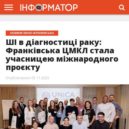
ГОЛОВНА
ЖИТТЯ
ВЛАДА
ГРОШІ
ТРЕШ
ТИСМЕНИЦЯ
НАДВІРНА
РОЗСЛІДУВАННЯ
АФІША
РЕКЛАМА
ПРО
ПРОЄКТ
НОВИНИ ІВАНО-ФРАНКІВСЬКА
ШІ в діагностиці раку:
Франківська ЦМКЛ стала
учасницею міжнародного
проєкту
Опубліковано
05.11.2025