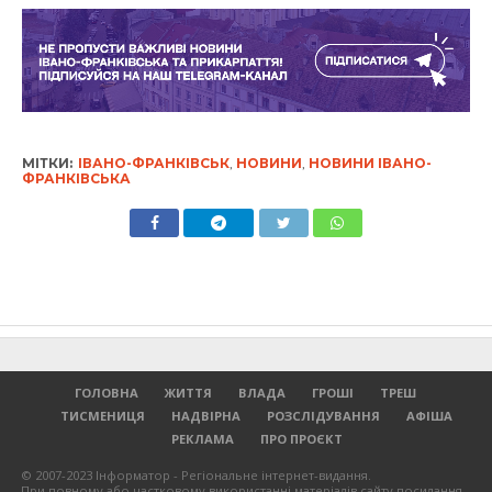
МІТКИ:
ІВАНО-ФРАНКІВСЬК
,
НОВИНИ
,
НОВИНИ ІВАНО-
ФРАНКІВСЬКА
ГОЛОВНА
ЖИТТЯ
ВЛАДА
ГРОШІ
ТРЕШ
ТИСМЕНИЦЯ
НАДВІРНА
РОЗСЛІДУВАННЯ
АФІША
РЕКЛАМА
ПРО ПРОЄКТ
© 2007-2023 Інформатор - Регіональне інтернет-видання.
При повному або частковому використанні матеріалів сайту посилання