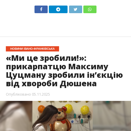
НОВИНИ ІВАНО-ФРАНКІВСЬКА
«Ми це зробили!»:
прикарпатцю Максиму
Цуцману зробили ін’єкцію
від хвороби Дюшена
Опубліковано
05.11.2025