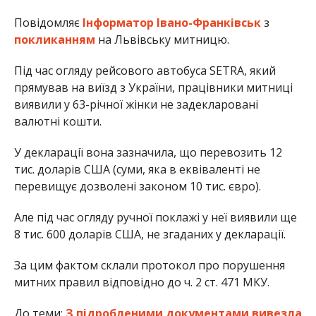
Повідомляє
Інформатор Івано-Франківськ
з
покликанням
на Львівську митницю.
Під час огляду рейсового автобуса SETRA, який
прямував на виїзд з України, працівники митниці
виявили у 63-річної жінки не задекларовані
валютні кошти.
У декларації вона зазначила, що перевозить 12
тис. доларів США (суми, яка в еквіваленті не
перевищує дозволені законом 10 тис. євро).
Але під час огляду ручної поклажі у неї виявили ще
8 тис. 600 доларів США, не згаданих у декларації.
За цим фактом склали протокол про порушення
митних правил відповідно до ч. 2 ст. 471 МКУ.
До теми:
З підробленими документами вивезла