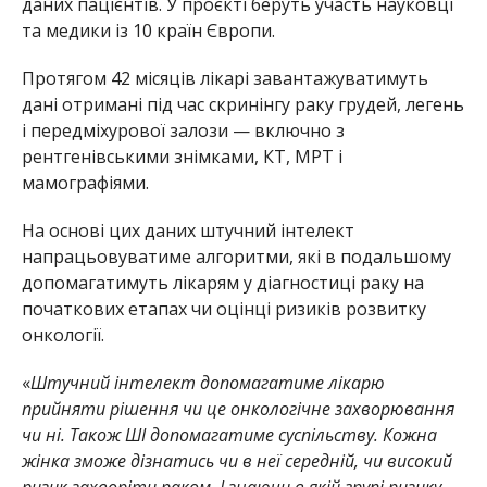
даних пацієнтів. У проєкті беруть участь науковці
та медики із 10 країн Європи.
Протягом 42 місяців лікарі завантажуватимуть
дані отримані під час скринінгу раку грудей, легень
і передміхурової залози — включно з
рентгенівськими знімками, КТ, МРТ і
мамографіями.
На основі цих даних штучний інтелект
напрацьовуватиме алгоритми, які в подальшому
допомагатимуть лікарям у діагностиці раку на
початкових етапах чи оцінці ризиків розвитку
онкології.
«
Штучний інтелект допомагатиме лікарю
прийняти рішення чи це онкологічне захворювання
чи ні. Також ШІ допомагатиме суспільству. Кожна
жінка зможе дізнатись чи в неї середній, чи високий
ризик захворіти раком. І знаючи в якій групі ризику