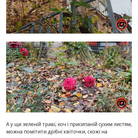
А у ще зеленій траві, хоч і присипаній сухим листям,
можна помітити дрібні квіточки, схожі на