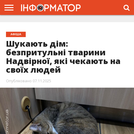
ГОЛОВНА
ЖИТТЯ
ВЛАДА
ГРОШІ
ТРЕШ
ТИСМЕНИЦЯ
НАДВІРНА
РОЗСЛІДУВАННЯ
АФІША
РЕКЛАМА
ПРО
ПРОЄКТ
АФІША
Шукають дім:
безпритульні тварини
Надвірної, які чекають на
своїх людей
Опубліковано
07.11.2025