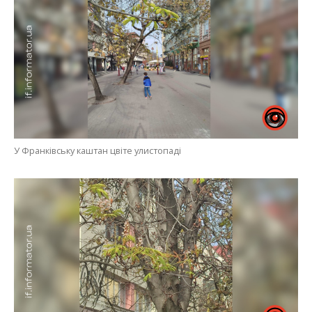
У Франківську каштан цвіте улистопаді