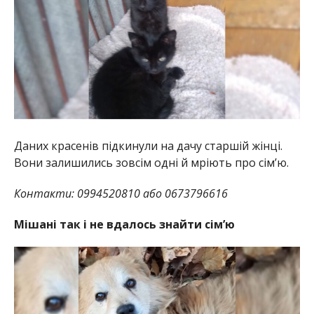
Даних красенів підкинули на дачу старшій жінці.
Вони залишились зовсім одні й мріють про сімʼю.
Контакти: 0994520810 або 0673796616
Мішані так і не вдалось знайти сімʼю