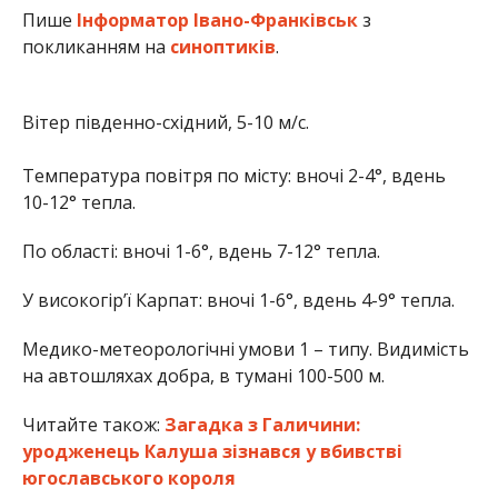
Пише
Інформатор Івано-Франківськ
з
покликанням на
синоптиків
.
Вітер південно-східний, 5-10 м/с.
Температура повітря по місту: вночі 2-4°, вдень
10-12° тепла.
По області: вночі 1-6°, вдень 7-12° тепла.
У високогір’ї Карпат: вночі 1-6°, вдень 4-9° тепла.
Медико-метеорологічні умови 1 – типу. Видимість
на автошляхах добра, в тумані 100-500 м.
Читайте також:
Загадка з Галичини:
уродженець Калуша зізнався у вбивстві
югославського короля