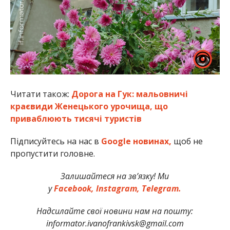
Читати також:
Дорога на Гук: мальовничі
краєвиди Женецького урочища, що
приваблюють тисячі туристів
Підписуйтесь на нас в
Google новинах,
щоб не
пропустити головне.
Залишайтеся на зв’язку! Ми
у
Facebook,
Instagram,
Telegram.
Надсилайте свої новини нам на пошту:
informator.ivanofrankivsk@gmail.com