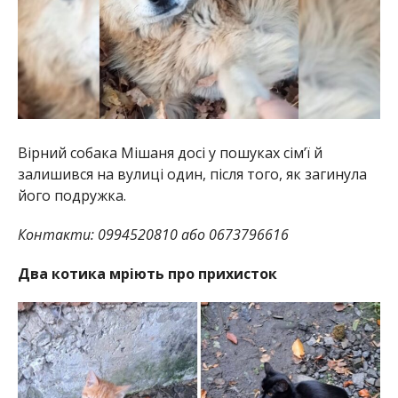
Вірний собака Мішаня досі у пошуках сімʼї й
залишився на вулиці один, після того, як загинула
його подружка.
Контакти: 0994520810 або 0673796616
Два котика мріють про прихисток