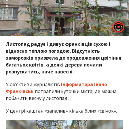
Листопад радує і дивує франківців сухою і
відносно теплою погодою. Відсутність
заморозків призвела до продовження цвітіння
багатьох квітів, а деякі дерева почали
розпускатись, наче навесні.
У об’єктиви журналістів
Інформатора Івано-
Франківськ
потрапили куточки міста, де можна
побачити весну у листопаді.
У центрі каштан «запалив» кілька білих «свічок».