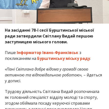
На засіданні 78-ї сесії Бурштинської міської
ради затвердили Світлану Видай першою
заступницею міського голови.
Пише
Інформатор Івано-Франківськ
з
покликанням на
Бурштинську міську раду
.
«Пані Світлана добре відома у громаді своєю
активною та відповідальною роботою»,
– йдеться
у дописі.
Трудову діяльність Світлана Видай розпочинала
як головний спеціаліст відділу молоді та спорту,
згодом обіймала посаду керуючої справами
виконкому, а останні роки очолювала Центр