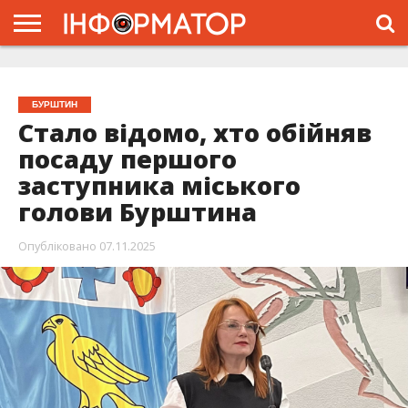
ГОЛОВНА
ЖИТТЯ
ВЛАДА
ГРОШІ
ТРЕШ
ТИСМЕНИЦЯ
НАДВІРНА
РОЗСЛІДУВАННЯ
АФІША
РЕКЛАМА
ПРО
ПРОЄКТ
БУРШТИН
Стало відомо, хто обійняв
посаду першого
заступника міського
голови Бурштина
Опубліковано
07.11.2025