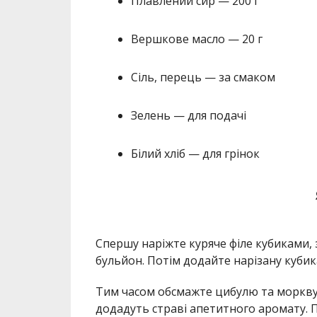
Плавлений сир — 200 г
Вершкове масло — 20 г
Сіль, перець — за смаком
Зелень — для подачі
Білий хліб — для грінок
Спершу наріжте куряче філе кубиками, 
бульйон. Потім додайте нарізану куби
Тим часом обсмажте цибулю та моркву
додадуть страві апетитного аромату. П