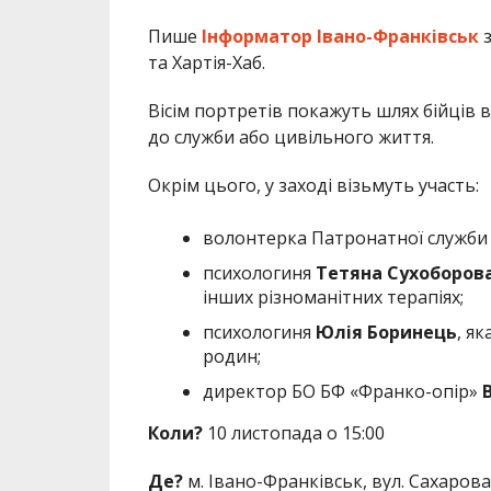
Пише
Інформатор Івано-Франківськ
та Хартія-Хаб.
Вісім портретів покажуть шлях бійців в
до служби або цивільного життя.
Окрім цього, у заході візьмуть участь:
волонтерка Патронатної служби 
психологиня
Тетяна Сухоборов
інших різноманітних терапіях;
психологиня
Юлія Боринець
, я
родин;
директор БО БФ «Франко-опір»
Коли?
10 листопада о 15:00
Де?
м. Івано-Франківськ, вул. Сахарова