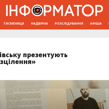
ТИСМЕНИЦЯ
НАДВІРНА
РОЗСЛІДУВАННЯ
АФІША
івську презентують
зцілення»