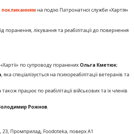
з
покликанням
на подію Патронатної служби «Хартія»
ід поранення, лікування та реабілітації до повернення
«Хартії» по супроводу поранених
Ольга Кметюк
;
а
, яка спеціалізується на психореабілітації ветеранів та
ка також працює по реабілітації військових та їх членів
Володимир Рожнов
.
, 23, Промприлад, Foodoteka, поверх A1