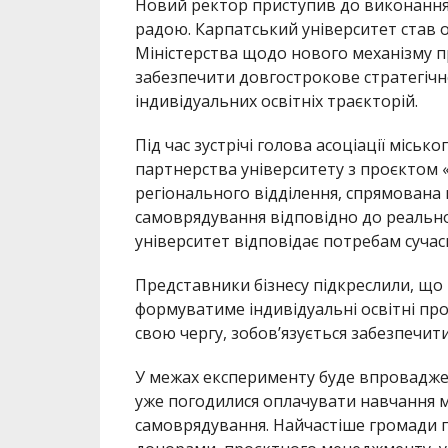
Новий ректор приступив до виконання 
радою. Карпатський університет став о
Міністерства щодо нового механізму 
забезпечити довгострокове стратегічн
індивідуальних освітніх траєкторій.
Під час зустрічі голова асоціації місь
партнерства університету з проєктом 
регіонального відділення, спрямована 
самоврядування відповідно до реально
університет відповідає потребам сучас
Представники бізнесу підкреслили, що
формуватиме індивідуальні освітні про
свою чергу, зобов’язується забезпечити
У межах експерименту буде впроваджен
уже погодилися оплачувати навчання м
самоврядування. Найчастіше громади 