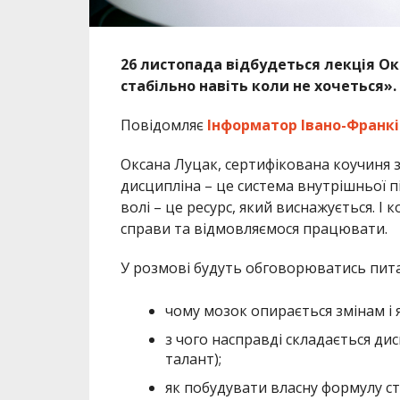
26 листопада відбудеться лекція Ок
стабільно навіть коли не хочеться».
Повідомляє
Інформатор Івано-Франкі
Оксана Луцак, сертифікована коучиня зі
дисципліна – це система внутрішньої п
волі – це ресурс, який виснажується. І
справи та відмовляємося працювати.
У розмові будуть обговорюватись пита
чому мозок опирається змінам і 
з чого насправді складається дис
талант);
як побудувати власну формулу ста