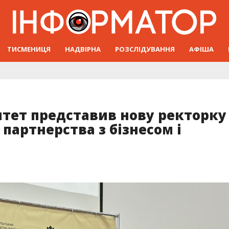
ТИСМЕНИЦЯ
НАДВІРНА
РОЗСЛІДУВАННЯ
АФІША
итет представив нову ректорку
 партнерства з бізнесом і