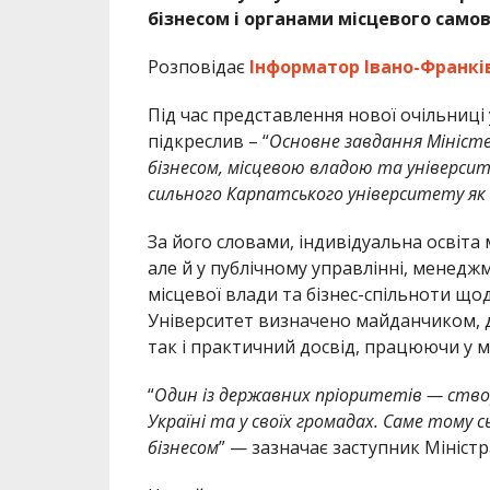
бізнесом і органами місцевого само
Розповідає
Інформатор Івано-Франкі
Під час представлення нової очільниці
підкреслив – “
Основне завдання Міністе
бізнесом, місцевою владою та універси
сильного Карпатського університету як 
За його словами, індивідуальна освіта 
але й у публічному управлінні, менедж
місцевої влади та бізнес-спільноти що
Університет визначено майданчиком, д
так і практичний досвід, працюючи у м
“
Один із державних пріоритетів — ств
Україні та у своїх громадах. Саме тому 
бізнесом
” — зазначає заступник Мініст