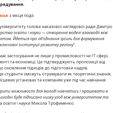
врядування.
вськ
з місця події.
 університету голова наказової наглядової ради Дмитро
рства освіти і науки — створення моделі взаємодії між
тетом. Йдеться про об’єднання зусиль для формування
ключової інституції розвитку регіону
“.
має застосування не лише у промисловості чи ІТ-сфері,
менті та економіці. Це підтверджують пропозиції від
до оновлення підходів до підготовки кадрів.
е студенти зможуть отримувати як теоретичні знання,
ісцевих установах та компаніях уже під час навчання.
орити можливості для молоді навчатись і працювати в
сьогодні буде підписано низку угод між університетом та
ра освіти і науки Микола Трофименко.