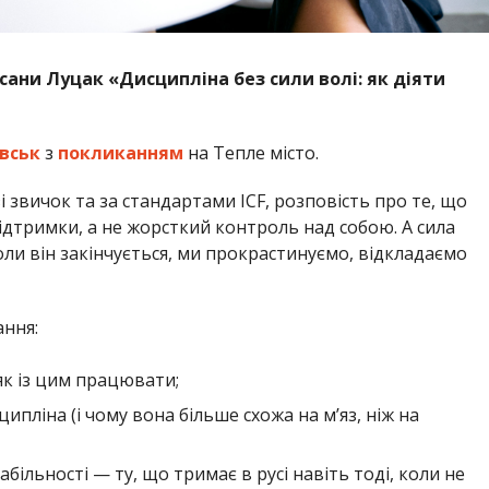
сани Луцак «Дисципліна без сили волі: як діяти
вськ
з
покликанням
на Тепле місто.
 звичок та за стандартами ICF, розповість про те, що
ідтримки, а не жорсткий контроль над собою. А сила
 коли він закінчується, ми прокрастинуємо, відкладаємо
ння:
як із цим працювати;
ципліна (і чому вона більше схожа на м’яз, ніж на
більності — ту, що тримає в русі навіть тоді, коли не