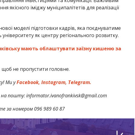
равління інвестиціями та комунікації. Важливим
 якісного іміджу муніципалітетів для реалізації
нової моделі підготовки кадрів, яка поєднуватиме
 університету як центру регіонального розвитку.
нківську мають облаштувати заїзну кишеню за
,
щоб не пропустити головне.
у! Ми у
Facebook,
Instagram,
Telegram.
на пошту: informator.ivanofrankivsk@gmail.com
те за номером 096 989 60 87