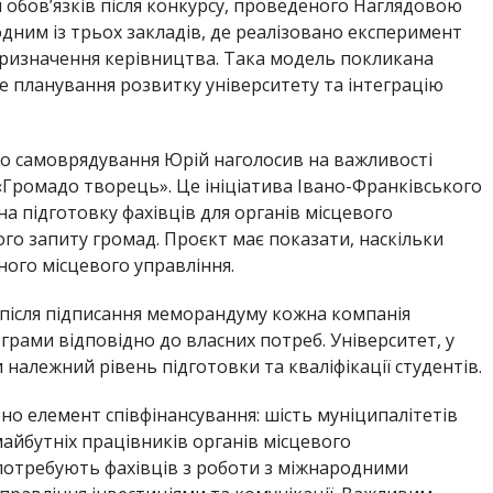
обов’язків після конкурсу, проведеного Наглядовою
дним із трьох закладів, де реалізовано експеримент
призначення керівництва. Така модель покликана
е планування розвитку університету та інтеграцію
кого самоврядування Юрій наголосив на важливості
«Громадо творець». Це ініціатива Івано-Франківського
на підготовку фахівців для органів місцевого
го запиту громад. Проєкт має показати, наскільки
ного місцевого управління.
 після підписання меморандуму кожна компанія
грами відповідно до власних потреб. Університет, у
 належний рівень підготовки та кваліфікації студентів.
о елемент співфінансування: шість муніципалітетів
айбутніх працівників органів місцевого
потребують фахівців з роботи з міжнародними