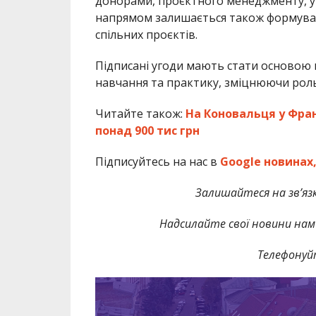
донорами, проєктного менеджменту, уп
напрямом залишається також формування
спільних проєктів.
Підписані угоди мають стати основою 
навчання та практику, зміцнюючи роль
Читайте також:
На Коновальця у Фра
понад 900 тис грн
Підписуйтесь на нас в
Google новинах
Залишайтеся на зв’язк
Надсилайте свої новини нам 
Телефонуй