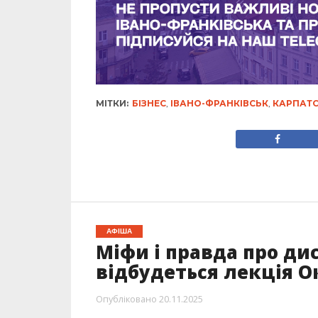
МІТКИ:
БІЗНЕС
,
ІВАНО-ФРАНКІВСЬК
,
КАРПАТС
АФІША
Міфи і правда про ди
відбудеться лекція 
Опубліковано
20.11.2025