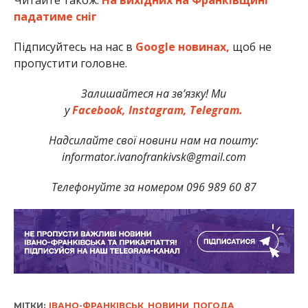
Читайте також:
На вихідних на Франківщині
падатиме сніг
Підписуйтесь на нас в
Google новинах,
щоб не
пропустити головне.
Залишайтеся на зв’язку! Ми
у
Facebook,
Instagram,
Telegram.
Надсилайте свої новини нам на пошту:
informator.ivanofrankivsk@gmail.com
Телефонуйте за номером 096 989 60 87
МІТКИ:
ІВАНО-ФРАНКІВСЬК
,
НОВИНИ
,
ПОГОДА
,