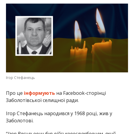
Ігор Стефанець
Про це
інформують
на Facebook-сторінці
Заболотівської селищної ради.
Ігор Стефанець народився у 1968 році, жив у
Заболотові.
“
Ігор Васильович був військовослужбовцем, який