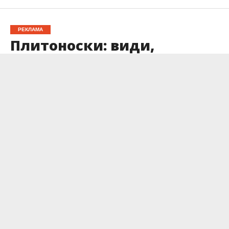
РЕКЛАМА
Плитоноски: види,
особливості та поради
щодо вибору
Опубліковано
20.11.2025