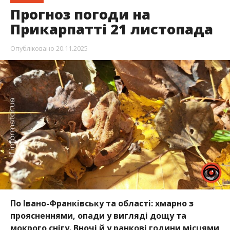
Прогноз погоди на
Прикарпатті 21 листопада
Опубліковано
20.11.2025
По Івано-Франківську та області: хмарно з
проясненнями, опади у вигляді дощу та
мокрого снігу. Вночі й у ранкові години місцями