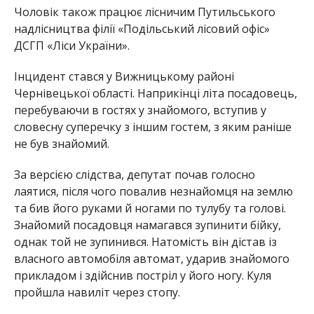
Чоловік також працює лісничим Путильського
надлісництва філії «Подільський лісовий офіс»
ДСГП «Ліси України».
Інцидент стався у Вижницькому районі
Чернівецької області. Наприкінці літа посадовець,
перебуваючи в гостях у знайомого, вступив у
словесну суперечку з іншим гостем, з яким раніше
не був знайомий.
За версією слідства, депутат почав голосно
лаятися, після чого повалив незнайомця на землю
та бив його руками й ногами по тулубу та голові.
Знайомий посадовця намагався зупинити бійку,
однак той не зупинився. Натомість він дістав із
власного автомобіля автомат, ударив знайомого
прикладом і здійснив постріл у його ногу. Куля
пройшла навиліт через стопу.