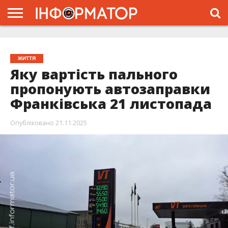
ГОЛОВНА
ЖИТТЯ
ВЛАДА
ГРОШІ
ТРЕШ
ТИСМЕНИЦЯ
НАДВІРНА
РОЗСЛІДУВАННЯ
АФІША
РЕКЛАМА
ПРО
ПРОЄКТ
ЖИТТЯ
Яку вартість пального
пропонують автозаправки
Франківська 21 листопада
Опубліковано
21.11.2025