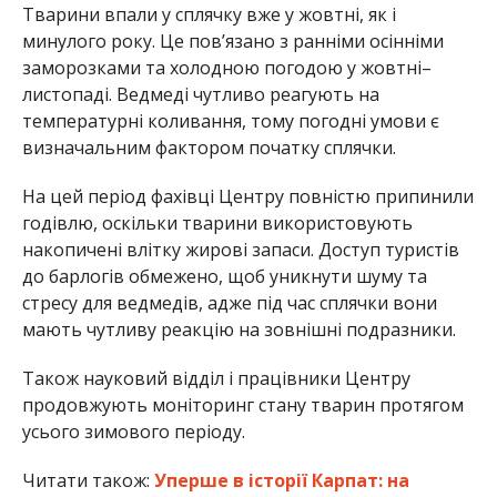
Тварини впали у сплячку вже у жовтні, як і
минулого року. Це пов’язано з ранніми осінніми
заморозками та холодною погодою у жовтні–
листопаді. Ведмеді чутливо реагують на
температурні коливання, тому погодні умови є
визначальним фактором початку сплячки.
На цей період фахівці Центру повністю припинили
годівлю, оскільки тварини використовують
накопичені влітку жирові запаси. Доступ туристів
до барлогів обмежено, щоб уникнути шуму та
стресу для ведмедів, адже під час сплячки вони
мають чутливу реакцію на зовнішні подразники.
Також науковий відділ і працівники Центру
продовжують моніторинг стану тварин протягом
усього зимового періоду.
Читати також:
Уперше в історії Карпат: на