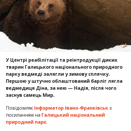
У Центрі реабілітації та реінтродукції диких
тварин Галицького національного природного
парку ведмеді залягли у зимову сплячку.
Першою у штучно облаштований барліг лягла
ведмедиця Діна, за нею — Надія, після чого
заснув самець Мир.
Повідомляє
Інформатор Івано-Франківськ
з
посиланням на
Галицький національний
природний парк
.