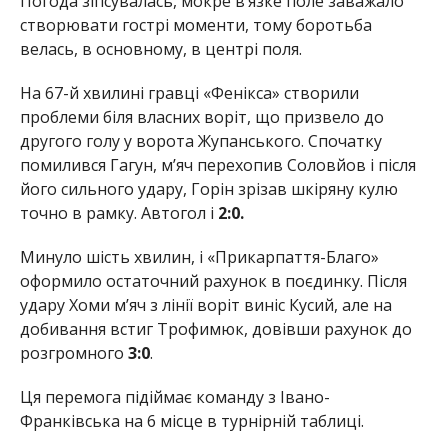
Погода зіпсувалась, мокре в’язке поле заважало
створювати гострі моменти, тому боротьба
велась, в основному, в центрі поля.
На 67-й хвилині гравці «Фенікса» створили
проблеми біля власних воріт, що призвело до
другого голу у ворота Жупанського. Спочатку
помилився Гагун, м’яч перехопив Соловйов і після
його сильного удару, Горін зрізав шкіряну кулю
точно в рамку. Автогол і
2:0.
Минуло шість хвилин, і «Прикарпаття-Благо»
оформило остаточний рахунок в поєдинку. Після
удару Хоми м’яч з лінії воріт виніс Кусий, але на
добивання встиг Трофимюк, довівши рахунок до
розгромного
3:0
.
Ця перемога підіймає команду з Івано-
Франківська на 6 місце в турнірній таблиці.