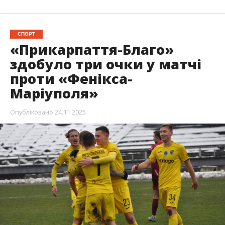
СПОРТ
«Прикарпаття-Благо»
здобуло три очки у матчі
проти «Фенікса-
Маріуполя»
Опубліковано
24.11.2025