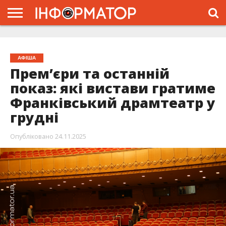
ГОЛОВНА
ЖИТТЯ
ВЛАДА
ГРОШІ
ТРЕШ
ТИСМЕНИЦЯ
НАДВІРНА
РОЗСЛІДУВАННЯ
АФІША
РЕКЛАМА
ПРО
ПРОЄКТ
АФІША
Премʼєри та останній
показ: які вистави гратиме
Франківський драмтеатр у
грудні
Опубліковано
24.11.2025