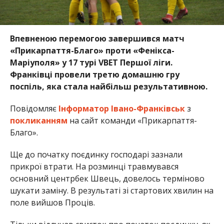
Впевненою перемогою завершився матч
«Прикарпаття-Благо» проти «Фенікса-
Маріуполя» у 17 турі VBET Першої ліги.
Франківці провели третю домашню гру
поспіль, яка стала найбільш результативною.
Повідомляє
Інформатор Івано-Франківськ
з
покликанням
на сайт команди «Прикарпаття-
Благо».
Ще до початку поєдинку господарі зазнали
прикрої втрати. На розминці травмувався
основний центрбек Швець, довелось терміново
шукати заміну. В результаті зі стартових хвилин на
поле вийшов Проців.