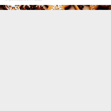
Вже скоро почнеться зима, а з нею – цикл
різдвяно-новорічних свят, протягом яких
хочеться побалувати себе і близьких смачною
оригінальною випічкою. Один з варіантів –
імбирні пряники
. У запропонованому рецепті
немає меду, тож покуштувати їх зможуть і ті,
хто має алергію на продукти бджолярства.