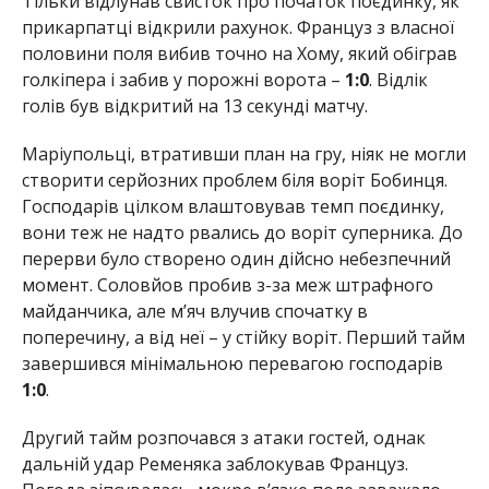
Тільки відлунав свисток про початок поєдинку, як
прикарпатці відкрили рахунок. Француз з власної
половини поля вибив точно на Хому, який обіграв
голкіпера і забив у порожні ворота –
1:0
. Відлік
голів був відкритий на 13 секунді матчу.
Маріупольці, втративши план на гру, ніяк не могли
створити серйозних проблем біля воріт Бобинця.
Господарів цілком влаштовував темп поєдинку,
вони теж не надто рвались до воріт суперника. До
перерви було створено один дійсно небезпечний
момент. Соловйов пробив з-за меж штрафного
майданчика, але м’яч влучив спочатку в
поперечину, а від неї – у стійку воріт. Перший тайм
завершився мінімальною перевагою господарів
1:0
.
Другий тайм розпочався з атаки гостей, однак
дальній удар Ременяка заблокував Француз.