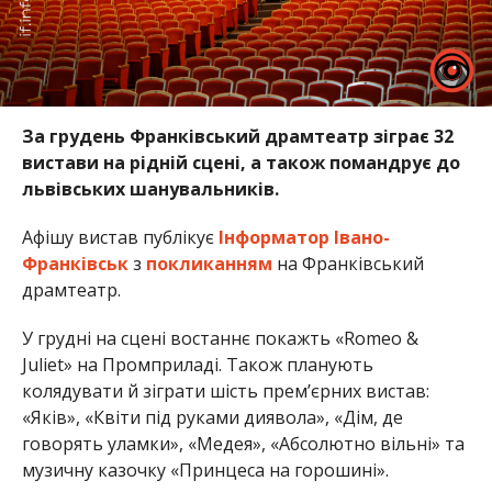
За грудень Франківський драмтеатр зіграє 32
вистави на рідній сцені, а також помандрує до
львівських шанувальників.
Афішу вистав публікує
Інформатор Івано-
Франківськ
з
покликанням
на Франківський
драмтеатр.
У грудні на сцені востаннє покажть «Romeo &
Juliet» на Промприладі. Також планують
колядувати й зіграти шість прем’єрних вистав:
«Яків», «Квіти під руками диявола», «Дім, де
говорять уламки», «Медея», «Абсолютно вільні» та
музичну казочку «Принцеса на горошині».