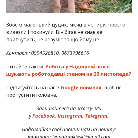
Зовсім маленький цуцик, місяців чотири, просто
вивезли і покинули. Він бігає не знає де
притнутись, не розуміє за що йому це.
Контакт: 0994520810, 0673796616
Читайте також:
Робота у Надвірній: кого
шукають роботодавці станом на 26 листопада?
Підписуйтесь на нас в
Google новинах,
щоб не
пропустити головне.
Залишайтеся на зв’язку! Ми
у
Facebook,
Instagram,
Telegram.
Надсилайте свої новини нам на пошту:
informator.ivanofrankivsk@gmail.com