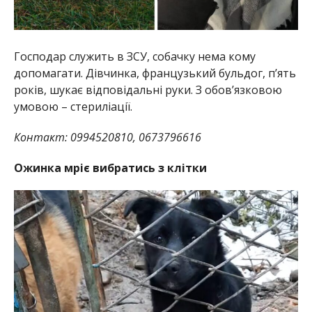
Господар служить в ЗСУ, собачку нема кому
допомагати. Дівчинка, французький бульдог, п’ять
років, шукає відповідальні руки. З обов’язковою
умовою – стериліації.
Контакт: 0994520810, 0673796616
Ожинка мріє вибратись з клітки