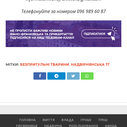
Телефонуйте за номером 096 989 60 87
МІТКИ:
БЕЗПРИТУЛЬНІ ТВАРИНИ
,
НАДВІРНЯНСЬКА ТГ
ГОЛОВНА
ЖИТТЯ
ВЛАДА
ГРОШІ
ТРЕШ
ТИСМЕНИЦЯ
НАДВІРНА
РОЗСЛІДУВАННЯ
АФІША