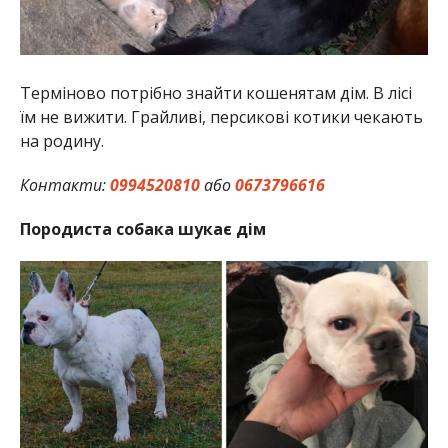
Терміново потрібно знайти кошенятам дім. В лісі
їм не вижити. Грайливі, персикові котики чекають
на родину.
Контакти:
0994520810
або
0673796616
Породиста собака шукає дім