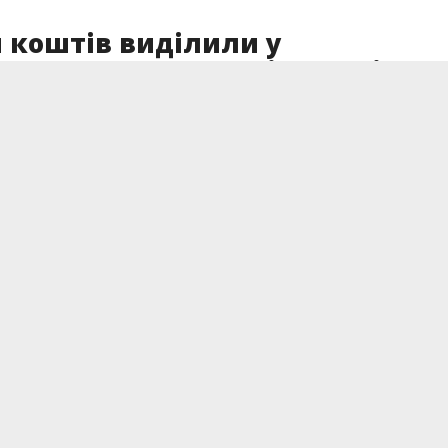
и коштів виділили у
родження лауреатів премії
а