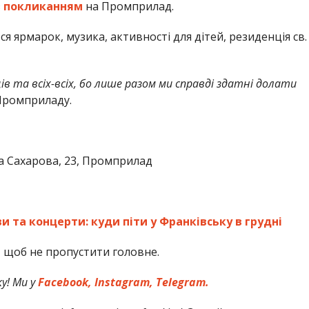
з
покликанням
на Промприлад.
 ярмарок, музика, активності для дітей, резиденція св.
ів та всіх-всіх, бо лише разом ми справді здатні долати
 Промприладу.
ка Сахарова, 23, Промприлад
 та концерти: куди піти у Франківську в грудні
,
щоб не пропустити головне.
у! Ми у
Facebook,
Instagram,
Telegram.