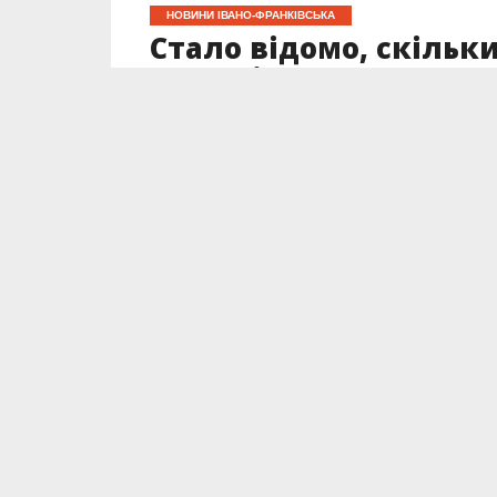
НОВИНИ ІВАНО-ФРАНКІВСЬКА
Стало відомо, скільк
Франківську для наго
імені Романа Федорів
Опубліковано
02.12.2025