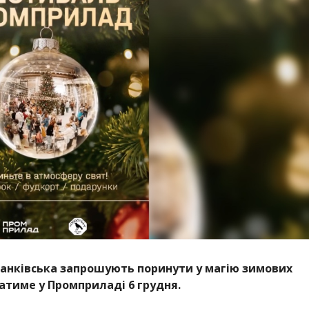
ранківська запрошують поринути у магію зимових
атиме у Промприладі 6 грудня.