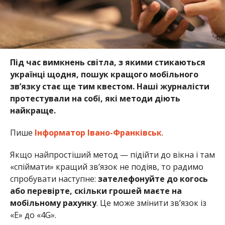
Під час вимкнень світла, з якими стикаються
українці щодня, пошук кращого мобільного
звʼязку стає ще тим квестом. Наші журналісти
протестували на собі, які методи діють
найкраще.
Пише
Інформатор Івано-Франківськ
.
Якщо найпростіший метод — підійти до вікна і там
«спіймати» кращий звʼязок не подіяв, то радимо
спробувати наступне:
зателефонуйте до когось
або перевірте, скільки грошей маєте на
мобільному рахунку
. Це може змінити звʼязок із
«Е» до «4G».