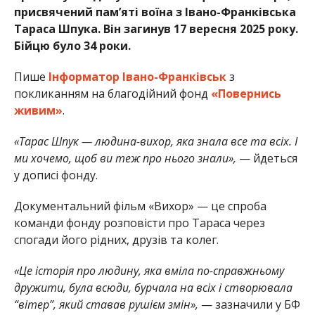
присвячений пам’яті воїна з Івано-Франківська
Тараса Шпука. Він загинув 17 вересня 2025 року.
Бійцю було 34 роки.
Пише
Інформатор Івано-Франківськ
з
покликанням на благодійний фонд
«Повернись
живим»
.
«Тарас Шпук — людина-вихор, яка знала все та всіх. І
ми хочемо, щоб ви теж про нього знали»,
— йдеться
у дописі фонду.
Документальний фільм «Вихор» — це спроба
команди фонду розповісти про Тараса через
спогади його рідних, друзів та колег.
«Це історія про людину, яка вміла по-справжньому
дружити, була всюди, бурчала на всіх і створювала
“вітер”, який ставав рушієм змін»,
— зазначили у БФ