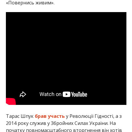
«Повернись живим».
Тарас Шпук
брав участь
у Революції Гідності, а з
2014 року служив у Збройних Силах України. На
початку повномасштабного вторгнення він хотів