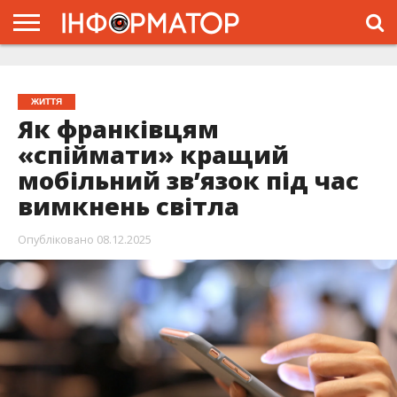
ГОЛОВНА
ЖИТТЯ
ВЛАДА
ГРОШІ
ТРЕШ
ТИСМЕНИЦЯ
НАДВІРНА
РОЗСЛІДУВАННЯ
АФІША
РЕКЛАМА
ПРО
ПРОЄКТ
ЖИТТЯ
Як франківцям
«спіймати» кращий
мобільний звʼязок під час
вимкнень світла
Опубліковано
08.12.2025