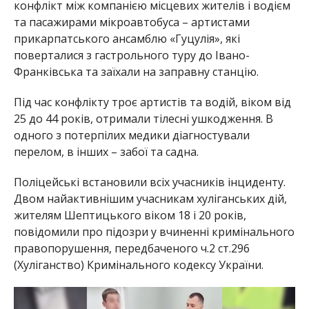
конфлікт між компанією місцевих жителів і водієм
та пасажирами мікроавтобуса – артистами
прикарпатського ансамблю «Гуцулія», які
поверталися з гастрольного туру до Івано-
Франківська та заїхали на заправну станцію.
Під час конфлікту троє артистів та водій, віком від
25 до 44 років, отримали тілесні ушкодження. В
одного з потерпілих медики діагностували
перелом, в інших – забої та садна.
Поліцейські встановили всіх учасників інциденту.
Двом найактивнішим учасникам хуліганських дій,
жителям Шептицького віком 18 і 20 років,
повідомили про підозри у вчиненні кримінального
правопорушення, передбаченого ч.2 ст.296
(Хуліганство) Кримінального кодексу України.