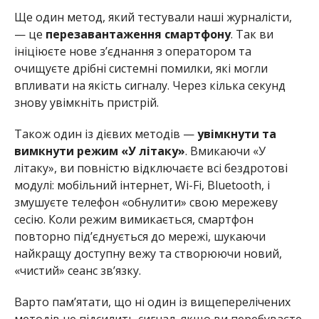
Ще один метод, який тестували наші журналісти,
— це
перезавантаження смартфону
. Так ви
ініціюєте нове з’єднання з оператором та
очищуєте дрібні системні помилки, які могли
впливати на якість сигналу. Через кілька секунд
знову увімкніть пристрій.
Також один із дієвих методів —
увімкнути та
вимкнути режим «У літаку»
. Вмикаючи «У
літаку», ви повністю відключаєте всі бездротові
модулі: мобільний інтернет, Wi-Fi, Bluetooth, і
змушуєте телефон «обнулити» свою мережеву
сесію. Коли режим вимикається, смартфон
повторно під’єднується до мережі, шукаючи
найкращу доступну вежу та створюючи новий,
«чистий» сеанс зв’язку.
Варто памʼятати, що ні один із вищеперелічених
методів не підсилить сигнал, якщо ви перебуваєте