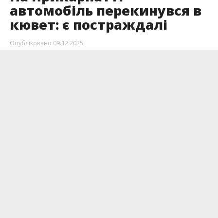
автомобіль перекинувся в
кювет: є постраждалі
Опубліковано
09.12.2025
Розпочато кримінальне провадження за
фактом ДТП, яка сталась 8 грудня у селі
Клубівці Тисменицької ТГ. Внаслідок аварії