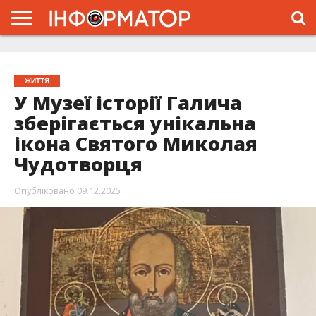
ГОЛОВНА
ЖИТТЯ
ВЛАДА
ГРОШІ
ТРЕШ
ТИСМЕНИЦЯ
НАДВІРНА
РОЗСЛІДУВАННЯ
АФІША
РЕКЛАМА
ПРО
ПРОЄКТ
ЖИТТЯ
У Музеї історії Галича
зберігається унікальна
ікона Святого Миколая
Чудотворця
Опубліковано
09.12.2025