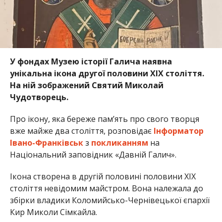
У фондах Музею історії Галича наявна
унікальна ікона другої половини ХІХ століття.
На ній зображений Святий Миколай
Чудотворець.
Про ікону, яка береже пам’ять про свого творця
вже майже два століття, розповідає
Інформатор
Івано-Франківськ
з
покликанням
на
Національний заповідник «Давній Галич».
Ікона створена в другій половині половини ХІХ
століття невідомим майстром. Вона належала до
збірки владики Коломийсько-Чернівецької єпархії
Кир Миколи Сімкайла.