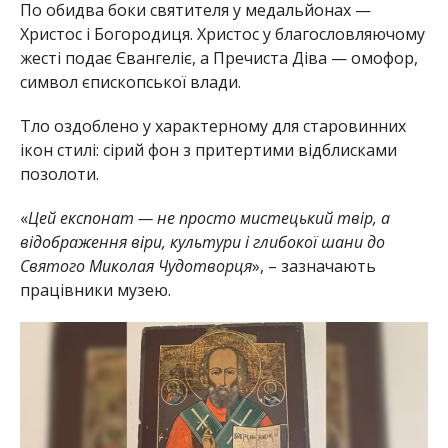
По обидва боки святителя у медальйонах —
Христос і Богородиця. Христос у благословляючому
жесті подає Євангеліє, а Пречиста Діва — омофор,
символ єпископської влади.
Тло оздоблено у характерному для старовинних
ікон стилі: сірий фон з притертими відблисками
позолоти.
«
Цей експонат — не просто мистецький твір, а
відображення віри, культури і глибокої шани до
Святого Миколая Чудотворця
», – зазначають
працівники музею.