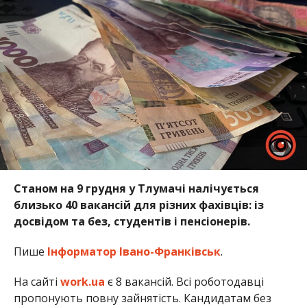
Станом на 9 грудня у Тлумачі налічується
близько 40 вакансій для різних фахівців: із
досвідом та без, студентів і пенсіонерів.
Пише
Інформатор Івано-Франківськ
.
На сайті
work.ua
є 8 вакансій. Всі роботодавці
пропонують повну зайнятість. Кандидатам без