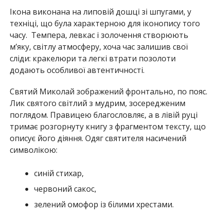
Ікона виконана на липовій дошці зі шпугами, у
техніці, що була характерною для іконопису того
часу. Темпера, левкас і золочення створюють
м’яку, світлу атмосферу, хоча час залишив свої
сліди: кракелюри та легкі втрати позолоти
додають особливої автентичності.
Святий Миколай зображений фронтально, по пояс.
Лик святого світлий з мудрим, зосередженим
поглядом. Правицею благословляє, а в лівій руці
тримає розгорнуту книгу з фрагментом тексту, що
описує його діяння. Одяг святителя насичений
символікою:
синій стихар,
червоний сакос,
зелений омофор із білими хрестами.