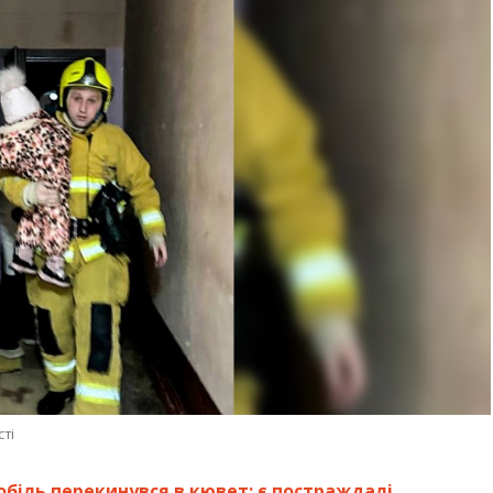
ті
біль перекинувся в кювет: є постраждалі