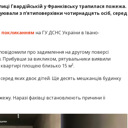
лиці Гвардійській у Франківську трапилася пожежа.
уювали з п’ятиповерхівки чотирнадцять осіб, серед
з
покликанням
на ГУ ДСНС України в Івано-
 повідомили про задимлення на другому поверсі
ій. Прибувши за викликом, рятувальники виявили
квартирі площею близько 15 м².
, серед яких двоє дітей. Ще десять мешканців будинку
жежу. Наразі фахівці встановлюють причини її