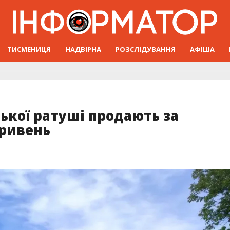
ТИСМЕНИЦЯ
НАДВІРНА
РОЗСЛІДУВАННЯ
АФІША
ької ратуші продають за
гривень