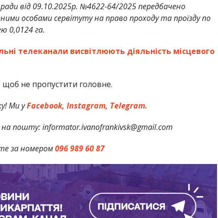
 ради від 09.10.2025р. №4622-64/2025 передбачено
ними особами сервітуту на право проходу та проїзду по
ю 0,0124 га.
нальні телеканали висвітлюють діяльність місцевого
,
щоб не пропустити головне.
у! Ми у
Facebook,
Instagram,
Telegram.
на пошту: informator.ivanofrankivsk@gmail.com
те за номером
096 989 60 87