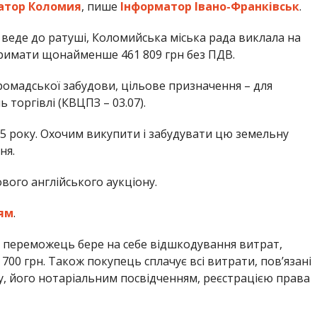
атор Коломия
, пише
Інформатор Івано-Франківськ
.
о веде до ратуші, Коломийська міська рада виклала на
отримати щонайменше 461 809 грн без ПДВ.
громадської забудови, цільове призначення – для
 торгівлі (КВЦПЗ – 03.07).
25 року. Охочим викупити і забудувати цю земельну
ня.
вого англійського аукціону.
ям
.
 переможець бере на себе відшкодування витрат,
 700 грн. Також покупець сплачує всі витрати, пов’язані
у, його нотаріальним посвідченням, реєстрацією права