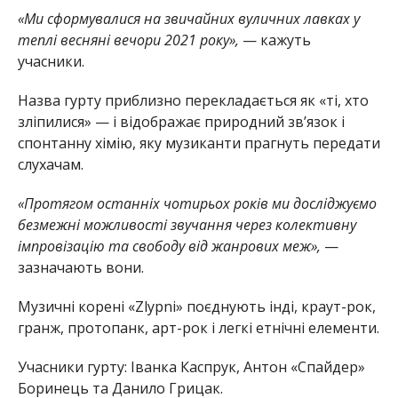
«Ми сформувалися на звичайних вуличних лавках у
теплі весняні вечори 2021 року»,
— кажуть
учасники.
Назва гурту приблизно перекладається як «ті, хто
зліпилися» — і відображає природний зв’язок і
спонтанну хімію, яку музиканти прагнуть передати
слухачам.
«Протягом останніх чотирьох років ми досліджуємо
безмежні можливості звучання через колективну
імпровізацію та свободу від жанрових меж»,
—
зазначають вони.
Музичні корені «Zlypni» поєднують інді, краут-рок,
гранж, протопанк, арт-рок і легкі етнічні елементи.
Учасники гурту: Іванка Каспрук, Антон «Спайдер»
Боринець та Данило Грицак.