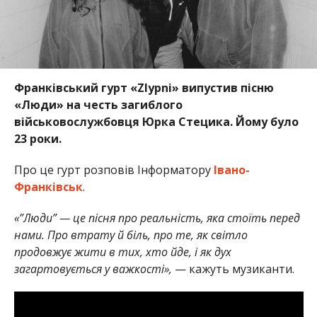
Франківський гурт «Zlypni» випустив пісню
«Люди» на честь загиблого
військовослужбовця Юрка Стецика. Йому було
23 роки.
Про це гурт розповів Інформатору
Івано-
Франківськ
.
«”Люди” — це пісня про реальність, яка стоїть перед
нами. Про втрату й біль, про те, як світло
продовжує жити в тих, хто йде, і як дух
загартовується у важкості»,
— кажуть музиканти.