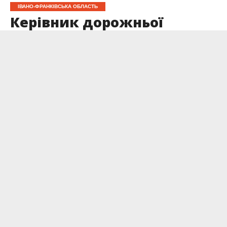
ІВАНО-ФРАНКІВСЬКА ОБЛАСТЬ
Керівник дорожньої
служби Франківщини
звільняється через тендер
на проєкт дороги до
Буковеля
Опубліковано
10.12.2025