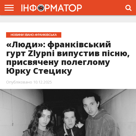
ГОЛОВНА
ЖИТТЯ
ВЛАДА
ГРОШІ
ТРЕШ
ТИСМЕНИЦЯ
НАДВІРНА
РОЗСЛІДУВАННЯ
АФІША
РЕКЛАМА
ПРО
ПРОЄКТ
НОВИНИ ІВАНО-ФРАНКІВСЬКА
«Люди»: франківський
гурт Zlypni випустив пісню,
присвячену полеглому
Юрку Стецику
Опубліковано
10.12.2025