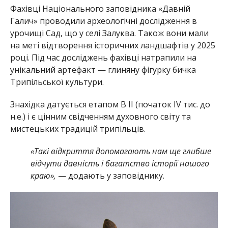
Фахівці Національного заповідника «Давній
Галич» проводили археологічні дослідження в
урочищі Сад, що у селі Залуква. Також вони мали
на меті відтворення історичних ландшафтів у 2025
році. Під час досліджень фахівці натрапили на
унікальний артефакт — глиняну фігурку бичка
Трипільської культури.
Знахідка датується етапом В ІІ (початок IV тис. до
н.е.) і є цінним свідченням духовного світу та
мистецьких традицій трипільців.
«Такі відкриття допомагають нам ще глибше
відчути давність і багатство історії нашого
краю»,
— додають у заповіднику.