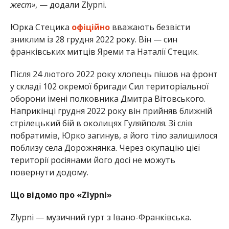
жест»
, — додали Zlypni.
Юрка Стецика
офіційно
вважають безвісти
зниклим із 28 грудня 2022 року. Він — син
франківських митців Яреми та Наталії Стецик.
Після 24 лютого 2022 року хлопець пішов на фронт
у складі 102 окремої бригади Сил територіальної
оборони імені полковника Дмитра Вітовського.
Наприкінці грудня 2022 року він прийняв ближній
стрілецький бій в околицях Гуляйполя. Зі слів
побратимів, Юрко загинув, а його тіло залишилося
поблизу села Дорожнянка. Через окупацію цієї
території росіянами його досі не можуть
повернути додому.
Що відомо про «Zlypni»
Zlypni — музичний гурт з Івано-Франківська.