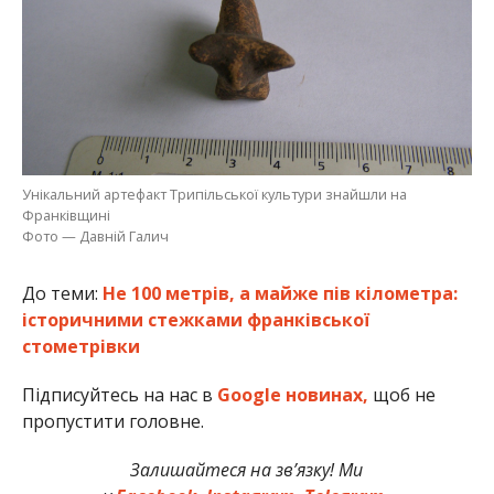
Унікальний артефакт Трипільської культури знайшли на
Франківщині
Фото — Давній Галич
До теми:
Не 100 метрів, а майже пів кілометра:
історичними стежками франківської
стометрівки
Підписуйтесь на нас в
Google новинах,
щоб не
пропустити головне.
Залишайтеся на зв’язку! Ми