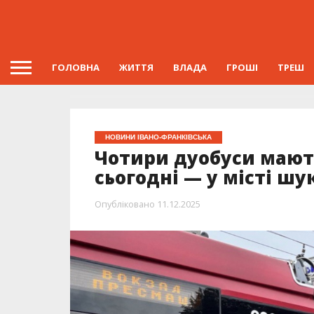
ГОЛОВНА
ЖИТТЯ
ВЛАДА
ГРОШІ
ТРЕШ
НОВИНИ ІВАНО-ФРАНКІВСЬКА
Чотири дуобуси мают
сьогодні — у місті шу
Опубліковано
11.12.2025