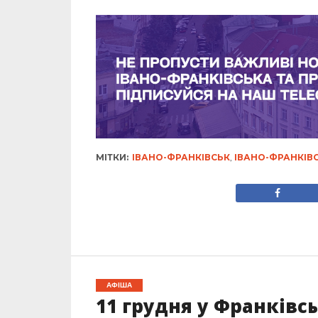
МІТКИ:
ІВАНО-ФРАНКІВСЬК
,
ІВАНО-ФРАНКІВ
АФІША
11 грудня у Франківс