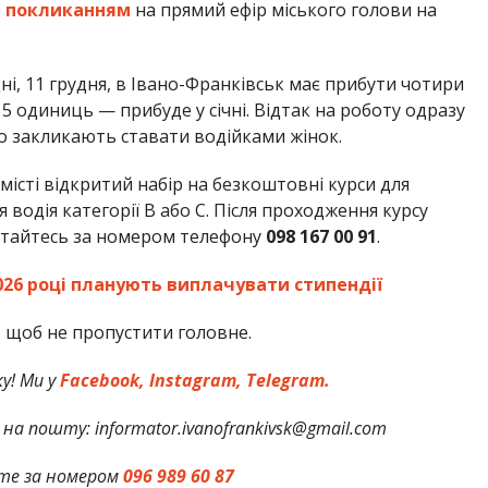
з
покликанням
на прямий ефір міського голови на
ні, 11 грудня, в Івано-Франківськ має прибути чотири
 5 одиниць — прибуде у січні. Відтак на роботу одразу
во закликають ставати водійками жінок.
місті відкритий набір на безкоштовні курси для
я водія категорії В або С. Після проходження курсу
ртайтесь за номером телефону
098 167 00 91
.
026 році планують виплачувати стипендії
,
щоб не пропустити головне.
у! Ми у
Facebook,
Instagram,
Telegram.
на пошту: informator.ivanofrankivsk@gmail.com
те за номером
096 989 60 87