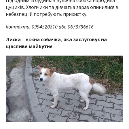
Під одним із будинків вулична собака народила
цуциків. Хлопчики та дівчатка зараз опинилися в
небезпеці й потребують прихистку.
Контакти: 0994520810 або 0673796616
Лиска – ніжна собачка, яка заслуговує на
щасливе майбутнє