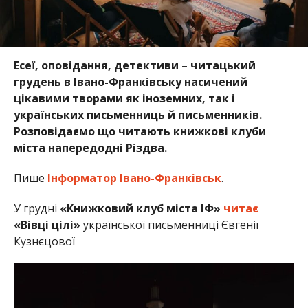
Есеї, оповідання, детективи – читацький
грудень в Івано-Франківську насичений
цікавими творами як іноземних, так і
українських письменниць й письменників.
Розповідаємо що читають книжкові клуби
міста напередодні Різдва.
Пише
Інформатор Івано-Франківськ
.
У грудні
«Книжковий клуб міста ІФ»
читає
«Вівці цілі»
української письменниці Євгенії
Кузнєцової