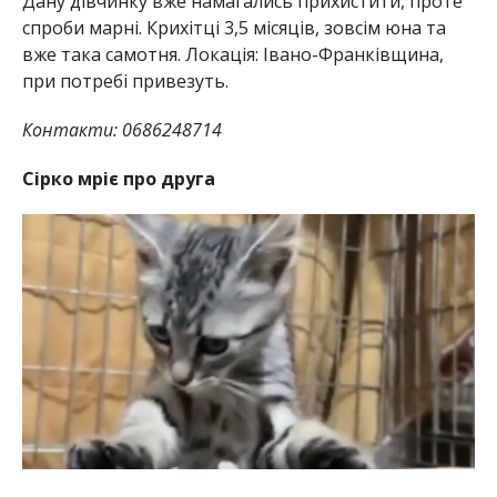
Дану дівчинку вже намагались прихистити, проте
спроби марні. Крихітці 3,5 місяців, зовсім юна та
вже така самотня. Локація: Івано-Франківщина,
при потребі привезуть.
Контакти: 0686248714
Сірко мріє про друга