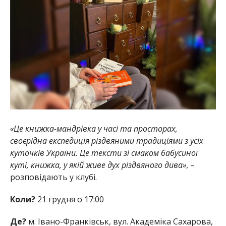
«Це книжка-мандрівка у часі та просторах,
своєрідна експедиція різдвяними традиціями з усіх
куточків України. Це тексти зі смаком бабусиної
куті, книжка, у якій живе дух різдвяного дива»
, –
розповідають у клубі.
Коли?
21 грудня о 17:00
Де?
м. Івано-Франківськ, вул. Академіка Сахарова,