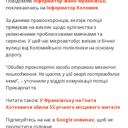
Повідомляє
Інформатор Івано-Франківськ
,
покликаючись на
Інформатор Коломия
.
За даними правоохоронців, екіпаж поліції
прямував на виклик щодо хуліганства з
увімкненими проблисковими маячками та
сиреною. У цей час мікроавтобус виїхав із бічної
вулиці від Коломийської поліклініки на основну
дорогу.
“
Обидва транспортні засоби отримали механічні
пошкодження. На щастя, у цій аварії постраждалих
нема
“, – уточнили у відділі комунікації поліції
Прикарпаття.
Читати також:
У Франківську на Гната
Хоткевича збили 52-річного місцевого жителя
Підписуйтесь на нас в
Google новинах,
щоб не
пропустити головне.