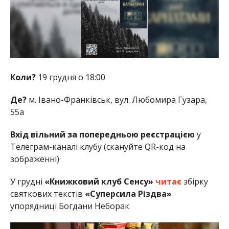
Коли?
19 грудня о 18:00
Де?
м. Івано-Франківськ, вул. Любомира Гузара,
55а
Вхід вільний за попередньою реєстрацією
у
Телеграм-каналі клубу (скануйте QR-код на
зображенні)
У грудні
«Книжковий клуб Сенсу»
читає
збірку
святкових текстів
«Суперсила Різдва»
упорядниці Богдани Неборак