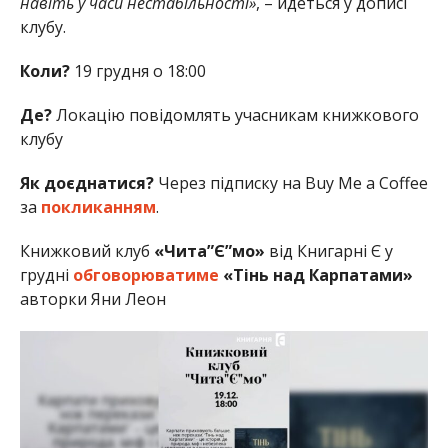
навіть у часи нестабільності»
, – йдеться у дописі
клубу.
Коли?
19 грудня о 18:00
Де?
Локацію повідомлять учасникам книжкового
клубу
Як доєднатися?
Через підписку на Buy Me a Coffee
за
покликанням
.
Книжковий клуб
«Чита”Є”мо»
від Книгарні Є у
грудні
обговорюватиме
«Тінь над Карпатами»
авторки Яни Леон