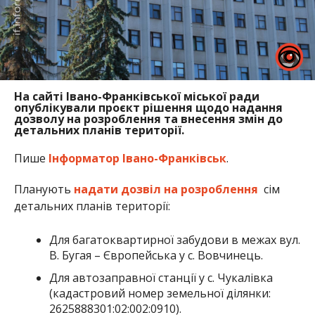
На сайті Івано-Франківської міської ради
опублікували проєкт рішення щодо надання
дозволу на розроблення та внесення змін до
детальних планів території.
Пише
Інформатор Івано-Франківськ
.
Планують
надати дозвіл на розроблення
сім
детальних планів території:
Для багатоквартирної забудови в межах вул.
В. Бугая – Європейська у с. Вовчинець.
Для автозаправної станції у с. Чукалівка
(кадастровий номер земельної ділянки:
2625888301:02:002:0910).