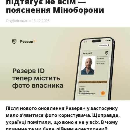
підтягує не всім —
пояснення Міноборони
Опубліковано
13.12.2025
Після нового оновлення Резерв+ у застосунку
мало зʼявитися фото користувача. Щоправда,
українці помітили, що воно є не у всіх. В чому
причина та чи буде дійним електронний