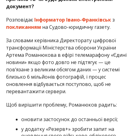
документ?
Розповідає
Інформатор Івано-Франківськ
з
покликанням
на Судово-юридичну газету.
За словами керівника Директорату цифрової
трансформації Міністерства оборони України
Артема Романюкова в ефірі телемарафону «Єдині
новини» якщо фото довго не підтягує — це
пов’язане з великим обсягом даних — у системі
близько 6 мільйонів фотографій, і процес
оновлення відбувається поступово, щоб не
перевантажити сервери.
Щоб вирішити проблему, Романюков радить:
оновити застосунок до останньої версії;
у додатку «Резерв+» зробити запит на
оновлення свого військово-облікового