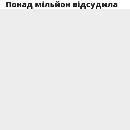
Понад мільйон відсудила
прокуратура до бюджету
Богородчан
Опубліковано
13.12.2025
Івано-Франківська окружна прокуратура
відсудила до місцевого бюджету Богородчан