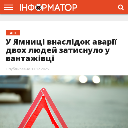
ГОЛОВНА
ЖИТТЯ
ВЛАДА
ГРОШІ
ТРЕШ
ТИСМЕНИЦЯ
НАДВІРНА
РОЗСЛІДУВАННЯ
АФІША
РЕКЛАМА
ПРО
ПРОЄКТ
ДТП
У Ямниці внаслідок аварії
двох людей затиснуло у
вантажівці
Опубліковано
13.12.2025