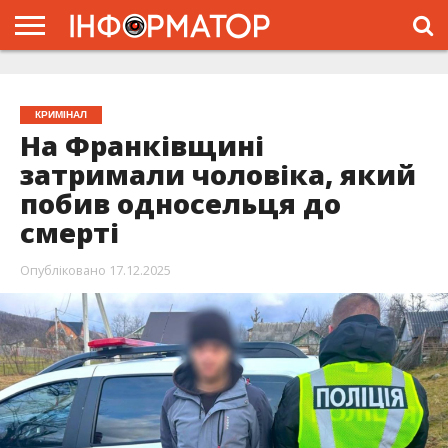
ГОЛОВНА
ЖИТТЯ
ВЛАДА
ГРОШІ
ТРЕШ
ТИСМЕНИЦЯ
НАДВІРНА
РОЗСЛІДУВАННЯ
АФІША
РЕКЛАМА
ПРО
ПРОЄКТ
КРИМІНАЛ
На Франківщині
затримали чоловіка, який
побив односельця до
смерті
Опубліковано
17.12.2025