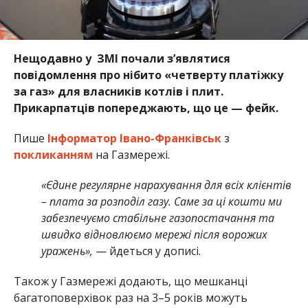
Нещодавно у ЗМІ почали з’являтися
повідомлення про нібито «четверту платіжку
за газ» для власників котлів і плит.
Прикарпатців попереджають, що це — фейк.
Пише
Інформатор Івано-Франківськ
з
покликанням
на Газмережі.
«Єдине регулярне нарахування для всіх клієнтів
– плата за розподіл газу. Саме за ці кошти ми
забезпечуємо стабільне газопостачання та
швидко відновлюємо мережі після ворожих
уражень»,
— йдеться у дописі.
Також у Газмережі додають, що мешканці
багатоповерхівок раз на 3–5 років можуть