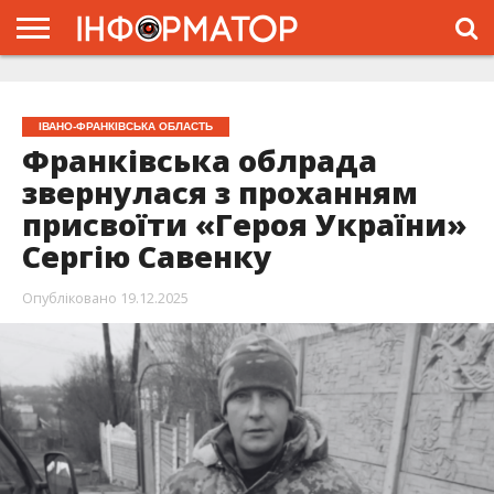
ГОЛОВНА
ЖИТТЯ
ВЛАДА
ГРОШІ
ТРЕШ
ТИСМЕНИЦЯ
НАДВІРНА
РОЗСЛІДУВАННЯ
АФІША
РЕКЛАМА
ПРО
ПРОЄКТ
ІВАНО-ФРАНКІВСЬКА ОБЛАСТЬ
Франківська облрада
звернулася з проханням
присвоїти «Героя України»
Сергію Савенку
Опубліковано
19.12.2025