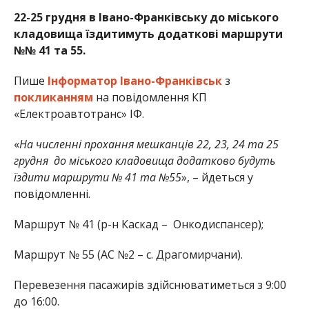
22-25 грудня в Івано-Франківську до міського
кладовища їздитимуть додаткові маршрути
№№ 41 та 55.
Пише
Інформатор Івано-Франківськ
з
покликанням
на повідомлення КП
«Електроавтотранс» ІФ.
«
На численні прохання мешканців 22, 23, 24 та 25
грудня до міського кладовища додатково будуть
їздити маршрути № 41 та №55
», – йдеться у
повідомленні.
Маршрут № 41 (р-н Каскад – Онкодиспансер);
Маршрут № 55 (АС №2 – с. Драгомирчани).
Перевезення пасажирів здійснюватиметься з 9:00
до 16:00.