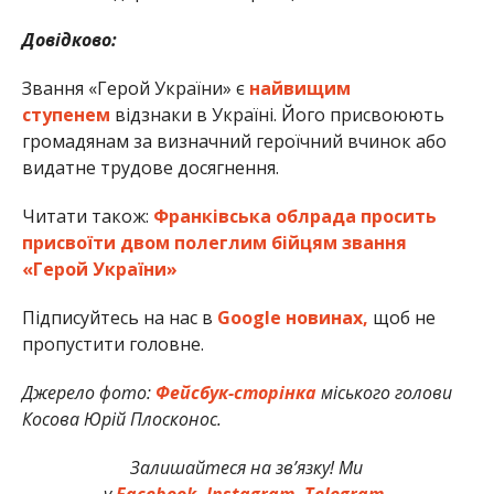
Довідково:
Звання «Герой України» є
найвищим
ступенем
відзнаки в Україні. Його присвоюють
громадянам за визначний героїчний вчинок або
видатне трудове досягнення.
Читати також:
Франківська облрада просить
присвоїти двом полеглим бійцям звання
«Герой України»
Підписуйтесь на нас в
Google новинах,
щоб не
пропустити головне.
Джерело фото:
Фейсбук-сторінка
міського голови
Косова Юрій Плосконос.
Залишайтеся на зв’язку! Ми
у
Facebook,
Instagram,
Telegram.