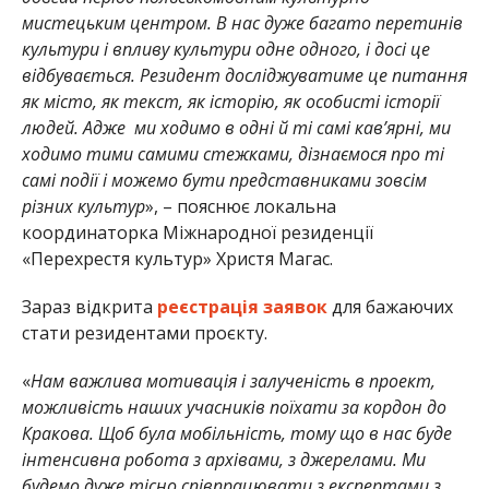
мистецьким центром. В нас дуже багато перетинів
культури і впливу культури одне одного, і досі це
відбувається.
Резидент досліджуватиме це питання
як місто, як текст, як історію, як особисті історії
людей. Адже ми ходимо в одні й ті самі кав’ярні, ми
ходимо тими самими стежками, дізнаємося про ті
самі події і можемо бути представниками зовсім
різних культур
», – пояснює локальна
координаторка Міжнародної резиденції
«Перехрестя культур» Христя Магас.
Зараз відкрита
реєстрація заявок
для бажаючих
стати резидентами проєкту.
«
Нам важлива мотивація і залученість в проект,
можливість наших учасників поїхати за кордон до
Кракова. Щоб була мобільність, тому що в нас буде
інтенсивна робота з архівами, з джерелами. Ми
будемо дуже тісно співпрацювати з експертами з