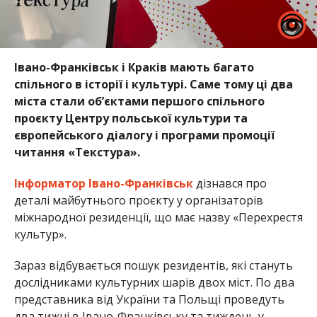
Івано-Франківськ і Краків мають багато
спільного в історії і культурі. Саме тому ці два
міста стали об’єктами першого спільного
проєкту Центру польської культури та
європейського діалогу і програми промоції
читання «Текстура».
Інформатор Івано-Франківськ
дізнався про
деталі майбутнього проєкту у організаторів
міжнародної резиденції, що має назву «Перехрестя
культур».
Зараз відбувається пошук резидентів, які стануть
дослідниками культурних шарів двох міст. По два
представника від України та Польщі проведуть
два тижні в Івано-Франківську та тиждень у