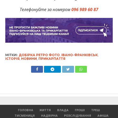
Телефонуйте за номером
096 989 60 87
МІТКИ:
ДОБІРКА РЕТРО ФОТО
,
ІВАНО-ФРАНКІВСЬК
,
ІСТОРІЯ
,
НОВИНИ
,
ПРИКАРПАТТЯ
ГОЛОВНА
ЖИТТЯ
ВЛАДА
ГРОШІ
ТРЕШ
ТИСМЕНИЦЯ
НАДВІРНА
РОЗСЛІДУВАННЯ
АФІША