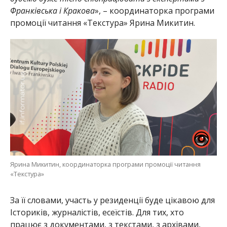
Франківська і Кракова
», – координаторка програми
промоції читання «Текстура» Ярина Микитин.
Ярина Микитин, координаторка програми промоції читання
«Текстура»
За її словами, участь у резиденції буде цікавою для
Істориків, журналістів, есеїстів. Для тих, хто
працює з документами, з текстами, з архівами,