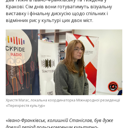
Кракові. Сім днів вони готуватимуть візуальну
виставку і фінальну дискусію щодо спільних і
відмінних рис у культурі цих двох міст.
Христя Магас, локальна координаторка Міжнародної резиденції
«Перехрестя культур»
«
Івано-Франківськ, колишній Станіслав, був дуже
довгий період польськомовним культурно-