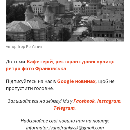
Автор: Ігор Ропʼяник
До теми:
Кафетерій, ресторан і давні вулиці:
ретро фото Франківська
Підписуйтесь на нас в
Google новинах,
щоб не
пропустити головне.
Залишайтеся на зв’язку! Ми у
Facebook,
Instagram,
Telegram.
Надсилайте свої новини нам на пошту:
informator.ivanofrankivsk@gmail.com