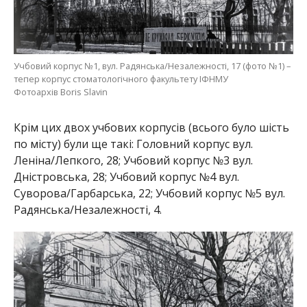
Учбовий корпус №1, вул. Радянська/Незалежності, 17 (фото №1) –
тепер корпус стоматологічного факультету ІФНМУ
Фотоархів Boris Slavin
Крім цих двох учбових корпусів (всього було шість
по місту) були ще такі: Головний корпус вул.
Леніна/Лепкого, 28; Учбовий корпус №3 вул.
Дністровська, 28; Учбовий корпус №4 вул.
Суворова/Гарбарська, 22; Учбовий корпус №5 вул.
Радянська/Незалежності, 4.