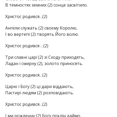
В темностях земних (2) сонце засвітило.
Христос родився…(2)
Ангели служать (2) своєму Королю,
І во вертепі (2) творять Його волю.
Христос родився …(2)
Три славні царі (2) зі Сходу приходять,
Ладан і смирну (2), золото приносять.
Христос родився…(2)
Царю і Богу (2) ці дари віддають,
Пастирі людям (2) розповідають.
Христос родився…(2)
І ми рожденну (2) Богу поклін даймо,