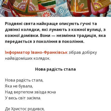
Різдвяні свята найкраще описують гучні та
дзвінкі колядки, які лунають з кожної вулиці, з
кожної домівки. Вони — незмінна традиція, яка
передається з покоління в покоління.
Інформатор Івано-Франківськ
зібрав добірку
найвідоміших колядок.
Нова радість стала
Нова радість стала,
Яка не бувала,
Над вертепом звізда ясна
У весь світ засіяла.
Де Христос родився,