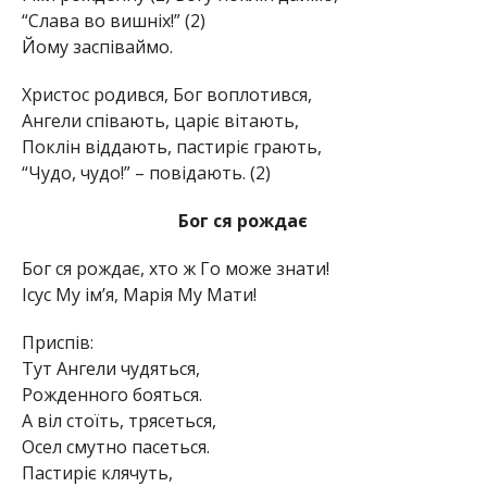
“Слава во вишніх!” (2)
Йому заспіваймо.
Христос родився, Бог воплотився,
Ангели співають, царіє вітають,
Поклін віддають, пастиріє грають,
“Чудо, чудо!” – повідають. (2)
Бог ся рождає
Бог ся рождає, хто ж Го може знати!
Ісус Му ім’я, Марія Му Мати!
Приспів:
Тут Ангели чудяться,
Рожденного бояться.
А віл стоїть, трясеться,
Осел смутно пасеться.
Пастиріє клячуть,