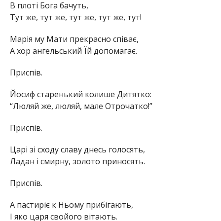
В плоті Бога бачуть,
Тут же, тут же, тут же, тут же, тут!
Марія му Мати прекрасно співає,
А хор ангельський Їй допомагає.
Приспів.
Йосиф старенький колише Дитятко:
“Люляй же, люляй, мале Отрочатко!”
Приспів.
Царі зі сходу славу днесь голосять,
Ладан і смирну, золото приносять.
Приспів.
А пастиріє к Ньому прибігають,
І яко царя свойого вітають.