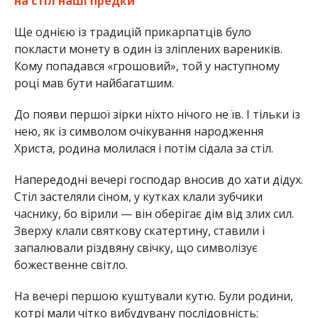
на стіл наші предки
Ще однією із традицій прикарпатців було
покласти монету в один із зліплених вареників.
Кому попадався «грошовий», той у наступному
році мав бути найбагатшим.
До появи першої зірки ніхто нічого не їв. І тільки із
нею, як із символом очікування народження
Христа, родина молилася і потім сідала за стіл.
Напередодні вечері господар вносив до хати дідух.
Стіл застеляли сіном, у кутках клали зубчики
часнику, бо вірили — він оберігає дім від злих сил.
Зверху клали святкову скатертину, ставили і
запалювали різдвяну свічку, що символізує
божественне світло.
На вечері першою куштували кутю. Були родини,
котрі мали чітко вибудувану послідовність: