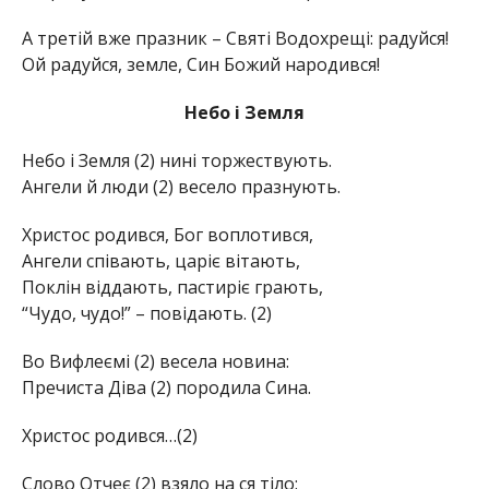
А третій вже празник – Святі Водохрещі: радуйся!
Ой радуйся, земле, Син Божий народився!
Небо і Земля
Небо і Земля (2) нині торжествують.
Ангели й люди (2) весело празнують.
Христос родився, Бог воплотився,
Ангели співають, царіє вітають,
Поклін віддають, пастиріє грають,
“Чудо, чудо!” – повідають. (2)
Во Вифлеємі (2) весела новина:
Пречиста Діва (2) породила Сина.
Христос родився…(2)
Слово Отчеє (2) взяло на ся тіло: