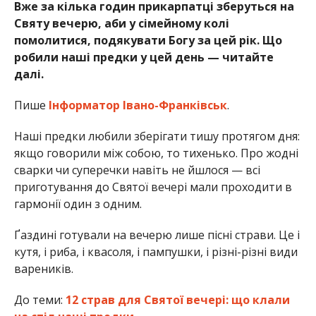
Вже за кілька годин прикарпатці зберуться на
Святу вечерю, аби у сімейному колі
помолитися, подякувати Богу за цей рік. Що
робили наші предки у цей день — читайте
далі.
Пише
Інформатор Івано-Франківськ
.
Наші предки любили зберігати тишу протягом дня:
якщо говорили між собою, то тихенько. Про жодні
сварки чи суперечки навіть не йшлося — всі
приготування до Святої вечері мали проходити в
гармонії один з одним.
Ґаздині готували на вечерю лише пісні страви. Це і
кутя, і риба, і квасоля, і пампушки, і різні-різні види
вареників.
До теми:
12 страв для Святої вечері: що клали