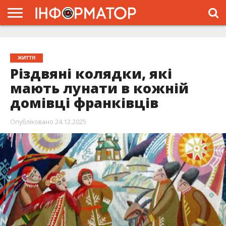
ГОЛОВНА
ЖИТТЯ
ВЛАДА
ГРОШІ
ТРЕШ
ТИСМЕНИЦЯ
НАДВІРНА
РОЗСЛІДУВАННЯ
АФІША
РЕКЛАМА
ПРО
ПРОЄКТ
ЖИТТЯ
Різдвяні колядки, які
мають лунати в кожній
домівці франківців
Опубліковано
24.12.2025