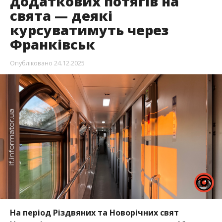
додаткових потягів на
свята — деякі
курсуватимуть через
Франківськ
Опубліковано
24.12.2025
На період Різдвяних та Новорічних свят