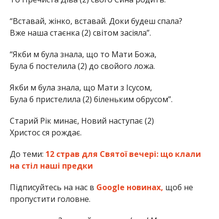
“Вставай, жінко, вставай. Доки будеш спала?
Вже наша стаєнка (2) світом засіяла”.
“Якби м була знала, що то Мати Божа,
Була б постелила (2) до свойого ложа.
Якби м була знала, що Мати з Ісусом,
Була б пристелила (2) біленьким обрусом”.
Старий Рік минає, Новий наступає (2)
Христос ся рождає.
До теми:
12 страв для Святої вечері: що клали
на стіл наші предки
Підписуйтесь на нас в
Google новинах,
щоб не
пропустити головне.