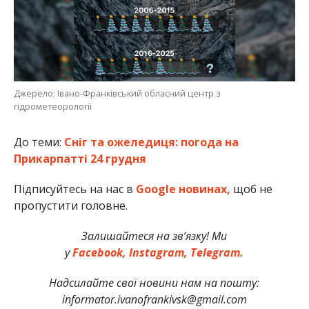
Джерело: Івано-Франківський обласний центр з
гідрометеорології
До теми:
Сніг та ожеледиця: погода на
Прикарпатті 24 грудня
Підписуйтесь на нас в
Google новинах,
щоб не
пропустити головне.
Залишайтеся на зв’язку! Ми
у
Facebook,
Instagram,
Telegram.
Надсилайте свої новини нам на пошту:
informator.ivanofrankivsk@gmail.com