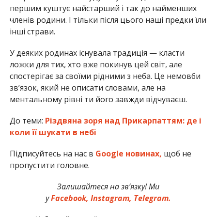
першим куштує найстарший і так до найменших
членів родини. І тільки після цього наші предки їли
інші страви.
У деяких родинах існувала традиція — класти
ложки для тих, хто вже покинув цей світ, але
спостерігає за своїми рідними з неба. Це немовби
звʼязок, який не описати словами, але на
ментальному рівні ти його завжди відчуваєш.
До теми:
Різдвяна зоря над Прикарпаттям: де і
коли її шукати в небі
Підписуйтесь на нас в
Google новинах,
щоб не
пропустити головне.
Залишайтеся на зв’язку! Ми
у
Facebook,
Instagram,
Telegram.