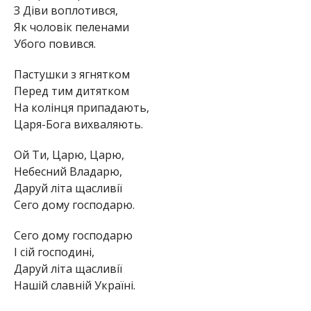
З Діви воплотився,
Як чоловік пеленами
Убого повився.
Пастушки з ягнятком
Перед тим дитятком
На колінця припадають,
Царя-Бога вихваляють.
Ой Ти, Царю, Царю,
Небесний Владарю,
Даруй літа щасливії
Сего дому господарю.
Сего дому господарю
І сій господині,
Даруй літа щасливії
Нашій славній Україні.