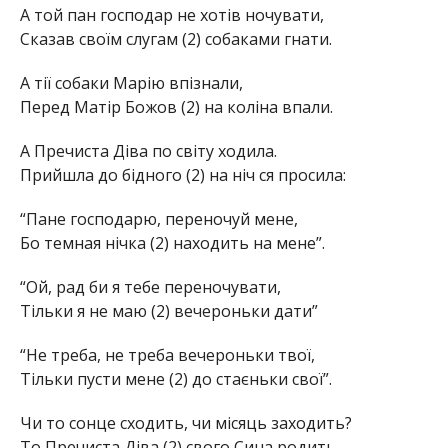
А той пан господар не хотів ночувати,
Сказав своїм слугам (2) собаками гнати.
А тії собаки Марію впізнали,
Перед Матір Божов (2) на коліна впали.
А Пречиста Діва по світу ходила.
Прийшла до бідного (2) на ніч ся просила:
“Пане господарю, переночуй мене,
Бо темная нічка (2) находить на мене”.
“Ой, рад би я тебе переночувати,
Тільки я не маю (2) вечероньки дати”
“Не треба, не треба вечероньки твої,
Тільки пусти мене (2) до стаєньки свої”.
Чи то сонце сходить, чи місяць заходить?
То Пречиста Діва (2) свого Сина родить.