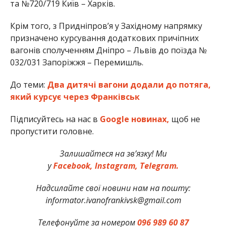
та №720/719 Київ – Харків.
Крім того, з Придніпров’я у Західному напрямку
призначено курсування додаткових причіпних
вагонів сполученням Дніпро – Львів до поїзда №
032/031 Запоріжжя – Перемишль.
До теми:
Два дитячі вагони додали до потяга,
який курсує через Франківськ
Підписуйтесь на нас в
Google новинах,
щоб не
пропустити головне.
Залишайтеся на зв’язку! Ми
у
Facebook,
Instagram,
Telegram.
Надсилайте свої новини нам на пошту:
informator.ivanofrankivsk@gmail.com
Телефонуйте за номером
096 989 60 87