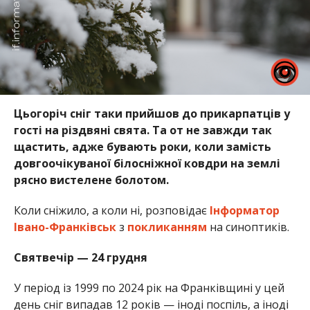
Цьогоріч сніг таки прийшов до прикарпатців у
гості на різдвяні свята. Та от не завжди так
щастить, адже бувають роки, коли замість
довгоочікуваної білосніжної ковдри на землі
рясно вистелене болотом.
Коли сніжило, а коли ні, розповідає
Інформатор
Івано-Франківськ
з
покликанням
на синоптиків.
Святвечір — 24 грудня
У період із 1999 по 2024 рік на Франківщині у цей
день сніг випадав 12 років — іноді поспіль, а іноді