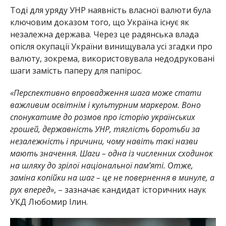
Тоді для уряду УНР наявність власної валюти була
ключовим доказом того, що Україна існує як
незалежна держава. Через це радянська влада
опісля окупації України винищувала усі згадки про
валюту, зокрема, використовувала недодруковані
шаги замість паперу для папірос.
«Перспективно впровадження шага може стати
важливим освітнім і культурним маркером. Воно
спонукатиме до розмов про історію українських
грошей, державність УНР, тяглість боротьби за
незалежність і причини, чому навіть такі назви
мають значення. Шаги – одна із численних сходинок
на шляху до зрілої національної памʼяті. Отже,
заміна копійки на шаг – це не повернення в минуле, а
рух вперед»
, – зазначає кандидат історичних наук
УКД Любомир Ілин.