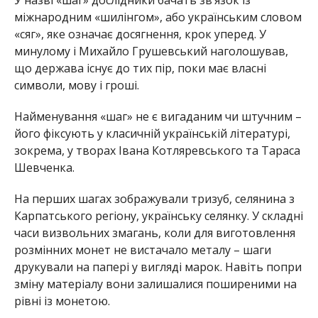
міжнародним «шилінгом», або українським словом
«сяг», яке означає досягнення, крок уперед. У
минулому і Михайло Грушевський наголошував,
що держава існує до тих пір, поки має власні
символи, мову і гроші.
Найменування «шаг» не є вигаданим чи штучним –
його фіксують у класичній українській літературі,
зокрема, у творах Івана Котляревського та Тараса
Шевченка.
На перших шагах зображували тризуб, селянина з
Карпатського регіону, українську селянку. У складні
часи визвольних змагань, коли для виготовлення
розмінних монет не вистачало металу – шаги
друкували на папері у вигляді марок. Навіть попри
зміну матеріалу вони залишалися поширеними на
рівні із монетою.