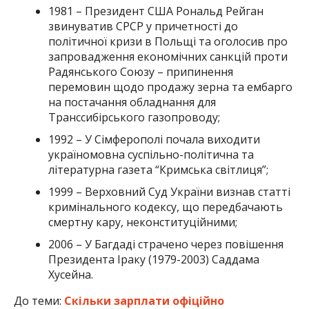
1981 – Президент США Рональд Рейган
звинуватив СРСР у причетності до
політичної кризи в Польщі та оголосив про
запровадження економічних санкцій проти
Радянського Союзу – припинення
перемовин щодо продажу зерна та ембарго
на постачання обладнання для
Транссибірського газопроводу;
1992 – У Сімферополі почала виходити
україномовна суспільно-політична та
літературна газета “Кримська світлиця”;
1999 – Верховний Суд України визнав статті
кримінального кодексу, що передбачають
смертну кару, неконституційними;
2006 – У Багдаді страчено через повішення
Президента Іраку (1979-2003) Саддама
Хусейна.
До теми:
Скільки зарплати офіційно