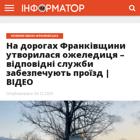
ГОЛОВНА
ЖИТТЯ
ВЛАДА
ГРОШІ
ТРЕШ
ТИСМЕНИЦЯ
НАДВІРНА
РОЗСЛІДУВАННЯ
АФІША
РЕКЛАМА
ПРО
ПРОЄКТ
НОВИНИ ІВАНО-ФРАНКІВСЬКА
На дорогах Франківщини
утворилася ожеледиця –
відповідні служби
забезпечують проїзд |
ВІДЕО
Опубліковано
30.12.2025