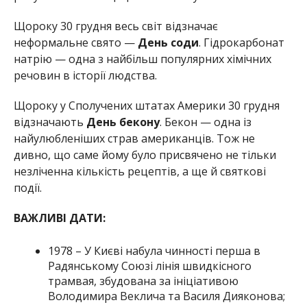
Щороку 30 грудня весь світ відзначає
неформальне свято —
День соди
. Гідрокарбонат
натрію — одна з найбільш популярних хімічних
речовин в історії людства.
Щороку у Сполучених штатах Америки 30 грудня
відзначають
День бекону
. Бекон — одна із
найулюбленіших страв американців. Тож не
дивно, що саме йому було присвячено не тільки
незліченна кількість рецептів, а ще й святкові
події.
ВАЖЛИВІ ДАТИ:
1978 – У Києві набула чинності перша в
Радянському Союзі лінія швидкісного
трамвая, збудована за ініціативою
Володимира Веклича та Василя Дияконова;