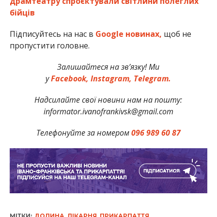
драмтеатру спроєктували світлини полеглих
бійців
Підписуйтесь на нас в
Google новинах,
щоб не
пропустити головне.
Залишайтеся на зв’язку! Ми
у
Facebook,
Instagram,
Telegram.
Надсилайте свої новини нам на пошту:
informator.ivanofrankivsk@gmail.com
Телефонуйте за номером
096 989 60 87
МІТКИ:
ДОЛИНА
,
ЛІКАРНЯ
,
ПРИКАРПАТТЯ
,