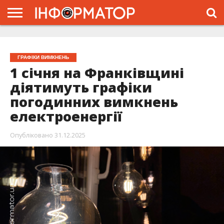
ГОЛОВНА
ЖИТТЯ
ВЛАДА
ГРОШІ
ТРЕШ
ТИСМЕНИЦЯ
НАДВІРНА
РОЗСЛІДУВАННЯ
АФІША
РЕКЛАМА
ПРО
ПРОЄКТ
ГРАФІКИ ВИМКНЕНЬ
1 січня на Франківщині
діятимуть графіки
погодинних вимкнень
електроенергії
Опубліковано
31.12.2025