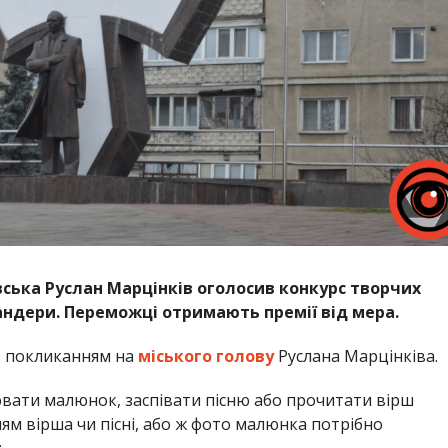
вська Руслан Марцінків оголосив конкурс творчих
андери. Переможці отримають премії від мера.
 покликанням на
міського голову
Руслана Марцінківа.
ювати малюнок, заспівати пісню або прочитати вірш
ям вірша чи пісні, або ж фото малюнка потрібно
: