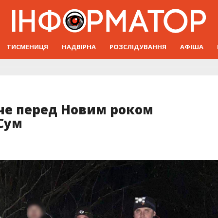
ТИСМЕНИЦЯ
НАДВІРНА
РОЗСЛІДУВАННЯ
АФІША
мче перед Новим роком
Сум