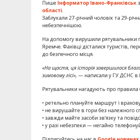
Пише
Інформатор Івано-Франківськ
з
області
.
Заблукали 27-річний чоловік та 29-річна
небезпечнішою.
На допомогу вирушили рятувальники г
Яремче. Фахівці дісталися туристів, пе
до безпечного місця.
«На щастя, ця історія завершилася благо
зимовому лісі»,
— написали у ГУ ДСНС в І
Рятувальники нагадують про правила б
• ретельно плануйте маршрут і врахов
• не вирушайте в гори без належного 
• завжди майте засоби зв’язку та повід
• у разі небезпеки — негайно телефонуй
Підписуйтесь на нас в
Google новинах