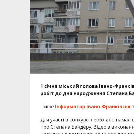
1 січня міський голова Івано-Франкі
робіт до дня народження Степана Б
Пише
Інформатор Івано-Франківськ
з
Для участі в конкурсі необхідно намал
про Степана Бандеру. Відео з виконанн
надіслати в коментарі до цього допису