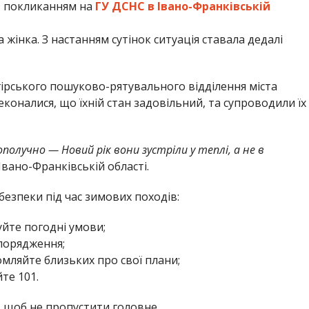
 покликанням на
ГУ ДСНС в Івано-Франківській
 жінка. З настанням сутінок ситуація ставала дедалі
ірського пошуково-рятувального відділення міста
реконалися, що їхній стан задовільний, та супроводили їх
получно — Новий рік вони зустріли у теплі, а не в
вано-Франківській області.
езпеки під час зимових походів:
уйте погодні умови;
спорядження;
омляйте близьких про свої плани;
те 101.
,
щоб не пропустити головне.