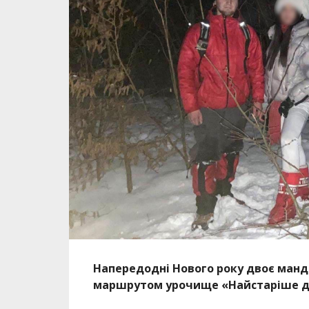
Напередодні Нового року двоє мандр
маршрутом урочище «Найстаріше де