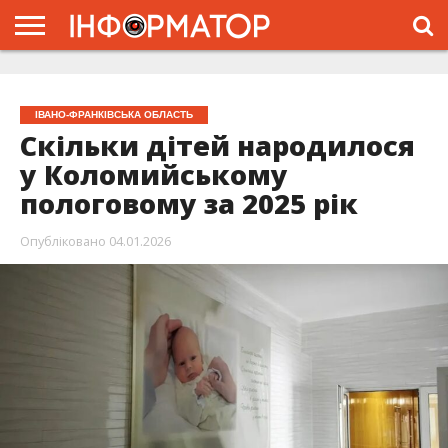
ГОЛОВНА
ЖИТТЯ
ВЛАДА
ГРОШІ
ТРЕШ
ТИСМЕНИЦЯ
НАДВІРНА
РОЗСЛІДУВАННЯ
АФІША
РЕКЛАМА
ПРО
ПРОЄКТ
ІВАНО-ФРАНКІВСЬКА ОБЛАСТЬ
Скільки дітей народилося
у Коломийському
пологовому за 2025 рік
Опубліковано
04.01.2026