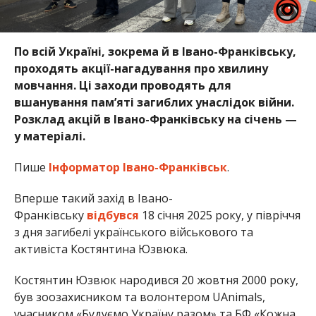
По всій Україні, зокрема й в Івано-Франківську,
проходять акції-нагадування про хвилину
мовчання. Ці заходи проводять для
вшанування пам’яті загиблих унаслідок війни.
Розклад акцій в Івано-Франківську на січень —
у матеріалі.
Пише
Інформатор Івано-Франківськ
.
Вперше такий захід в Івано-
Франківську
відбувся
18 січня 2025 року, у півріччя
з дня загибелі українського військового та
активіста Костянтина Юзвюка.
Костянтин Юзвюк народився 20 жовтня 2000 року,
був зоозахисником та волонтером UAnimals,
учасником «Будуємо Україну разом» та БФ «Кожна