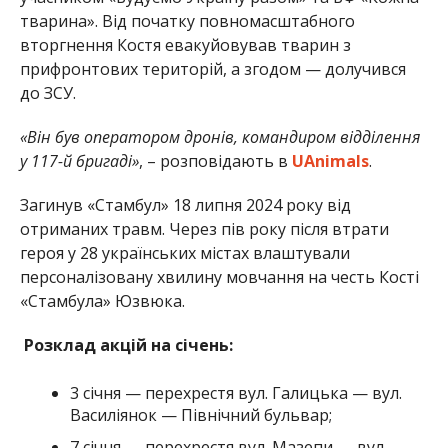
тварина». Від початку повномасштабного
вторгнення Костя евакуйовував тварин з
прифронтових територій, а згодом — долучився
до ЗСУ.
«Він був оператором дронів, командиром відділення
у 117-й бригаді»
, – розповідають в
UAnimals
.
Загинув «Стамбул» 18 липня 2024 року від
отриманих травм. Через пів року після втрати
героя у 28 українських містах влаштували
персоналізовану хвилину мовчання на честь Кості
«Стамбула» Юзвюка.
Розклад акцій на січень:
3 січня — перехрестя вул. Галицька — вул.
Василіянок — Північний бульвар;
7 січня — перехрестя вул. Мазепи — вул.