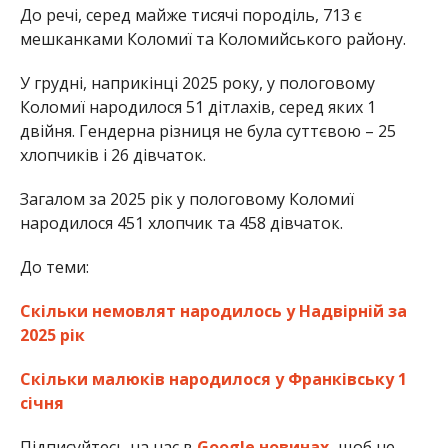
До речі, серед майже тисячі породіль, 713 є
мешканками Коломиї та Коломийського району.
У грудні, наприкінці 2025 року, у пологовому
Коломиї народилося 51 дітлахів, серед яких 1
двійня. Гендерна різниця не була суттєвою – 25
хлопчиків і 26 дівчаток.
Загалом за 2025 рік у пологовому Коломиї
народилося 451 хлопчик та 458 дівчаток.
До теми:
Скільки немовлят народилось у Надвірній за
2025 рік
Скільки малюків народилося у Франківську 1
січня
Підписуйтесь на нас в
Google новинах,
щоб не