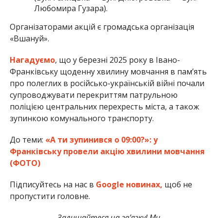
Любомира Гузара).
Організаторами акцій є громадська організація
«Вшануй».
Нагадуємо
, що у березні 2025 року в Івано-
Франківську щоденну хвилину мовчання в пам’ять
про полеглих в російсько-українській війні почали
супроводжувати перекриттям патрульною
поліцією центральних перехресть міста, а також
зупинкою комунального транспорту.
До теми:
«А ти зупинився о 09:00?»: у
Франківську провели акцію хвилини мовчання
(ФОТО)
Підписуйтесь на нас в
Google новинах,
щоб не
пропустити головне.
Залишайтеся на зв’язку! Ми