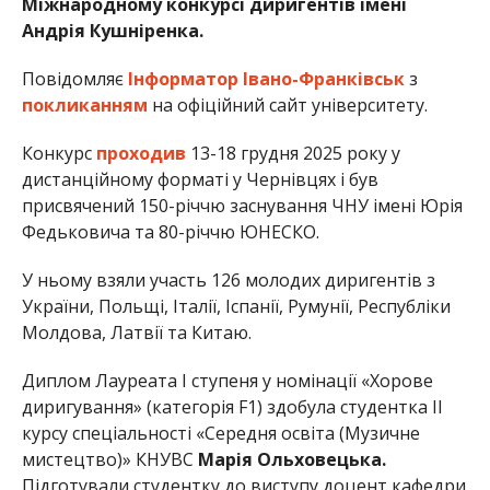
Міжнародному конкурсі диригентів імені
Андрія Кушніренка.
Повідомляє
Інформатор Івано-Франківськ
з
покликанням
на офіційний сайт університету.
Конкурс
проходив
13-18 грудня 2025 року у
дистанційному форматі у Чернівцях і був
присвячений 150-річчю заснування ЧНУ імені Юрія
Федьковича та 80-річчю ЮНЕСКО.
У ньому взяли участь 126 молодих диригентів з
України, Польщі, Італії, Іспанії, Румунії, Республіки
Молдова, Латвії та Китаю.
Диплом Лауреата І ступеня у номінації «Хорове
диригування» (категорія F1) здобула студентка ІІ
курсу спеціальності «Середня освіта (Музичне
мистецтво)» КНУВС
Марія Ольховецька.
Підготували студентку до виступу доцент кафедри