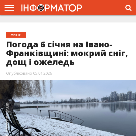
ГОЛОВНА
ЖИТТЯ
ВЛАДА
ГРОШІ
ТРЕШ
ТИСМЕНИЦЯ
НАДВІРНА
РОЗСЛІДУВАННЯ
АФІША
РЕКЛАМА
ПРО
ПРОЄКТ
ЖИТТЯ
Погода 6 січня на Івано-
Франківщині: мокрий сніг,
дощ і ожеледь
Опубліковано
05.01.2026