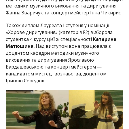
методики музичного виховання та диригування
Жанна Зваричук та концертмейстер Інна Чикирис.
Також диплом Лауреата І ступеня у номінації
«Хорове диригування» (категорія F2) виборола
студентка 4 курсу цієї ж спеціальності
Катерина
Матюшина.
Над виступом вона працювала з
доцентом кафедри методики музичного
виховання та диригування Ярославою
Бардашевською та концертмейстером —
кандидатом мистецтвознавства, доцентом
Іриною Середюк.