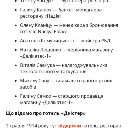
Тетяну Засєдко — бухгалтера-ревізора
Галину Канюк — банкет-менеджера
ресторану «Надія»
Олену Кланіцу — менеджера з бронювання
готелю Nadiya Palace
Анатолія Комуницького — майстра РБД
Наталію Лещенко — керівника магазину
«Делікатес-1»
Віталія Савчука — налагоджувальника
технологічного устаткування
Миколу Сапу — водія автотранспортних
засобів
Галину Семко — старшого продавця
магазину «Делікатес-1»
Що відомо про готель «Дністер»
1 травня 1914 року тут
відкрили
готель, ресторан