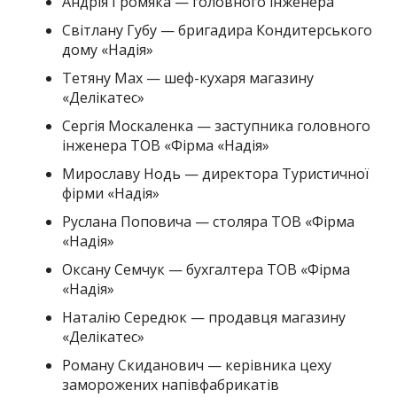
Андрія Громяка — головного інженера
Світлану Губу — бригадира Кондитерського
дому «Надія»
Тетяну Мах — шеф-кухаря магазину
«Делікатес»
Сергія Москаленка — заступника головного
інженера ТОВ «Фірма «Надія»
Мирославу Нодь — директора Туристичної
фірми «Надія»
Руслана Поповича — столяра ТОВ «Фірма
«Надія»
Оксану Семчук — бухгалтера ТОВ «Фірма
«Надія»
Наталію Середюк — продавця магазину
«Делікатес»
Роману Скиданович — керівника цеху
заморожених напівфабрикатів