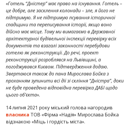
«Готель “Дністер” має право на існування. Готель –
це добре, але засклення колонади – зле, я його не
підтримую. Я не підтримую псування історичної
спадщини та переписування історії, якщо воно
дійсно має місце. Тому ми вимагаємо в Державної
архітектурної будівельної інспекції перевірку всіх
документів та взагалі законності перебудови
готелю як реконструкції. До речі, проект
реконструкції розроблявся на Львівщині, а
погоджувався Києвом. Підтвердження додаю.
Звертаюся також до пана Мирослава Бойка з
проханням зупинити всі дії зі скління “Дністра”, доки
не буде проведена відповідна перевірка ДАБІ щодо
цього об’єкта».
14 липня 2021 року міський голова нагородив
власника
ТОВ «Фірма «Надія» Мирослава Бойка
відзнакою «Міць і гордість міста».