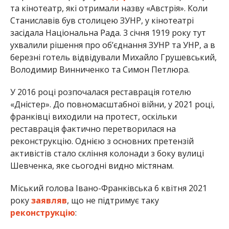
та кінотеатр, які отримали назву «Австрія». Коли
Станиславів був столицею ЗУНР, у кінотеатрі
засідала Національна Рада. 3 січня 1919 року тут
ухвалили рішення про об’єднання ЗУНР та УНР, а в
березні готель відвідували Михайло Грушевський,
Володимир Винниченко та Симон Петлюра.
У 2016 році розпочалася реставрація готелю
«Дністер». До повномасштабної війни, у 2021 році,
франківці виходили на протест, оскільки
реставрація фактично перетворилася на
реконструкцію. Однією з основних претензій
активістів стало скління колонади з боку вулиці
Шевченка, яке сьогодні видно містянам.
Міський голова Івано-Франківська 6 квітня 2021
року
заявляв
, що не підтримує таку
реконструкцію
: