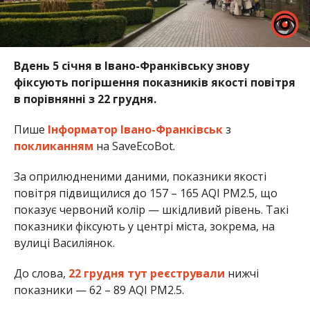
Вдень 5 січня в Івано-Франківську знову
фіксують погіршення показників якості повітря
в порівнянні з 22 грудня.
Пише
Інформатор Івано-Франківськ
з
покликанням
на SaveEcoBot.
За оприлюдненими даними, показники якості
повітря підвищилися до 157 – 165 AQI PM2.5, що
показує червоний колір — шкідливий рівень. Такі
показники фіксують у центрі міста, зокрема, на
вулиці Василіянок.
До слова,
22 грудня тут реєстрували
нижчі
показники — 62 – 89 AQI PM2.5.