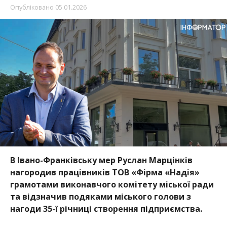
Опубліковано
05.01.2026
В Івано-Франківську мер Руслан Марцінків
нагородив працівників ТОВ «Фірма «Надія»
грамотами виконавчого комітету міської ради
та відзначив подяками міського голови з
нагоди 35-ї річниці створення підприємства.