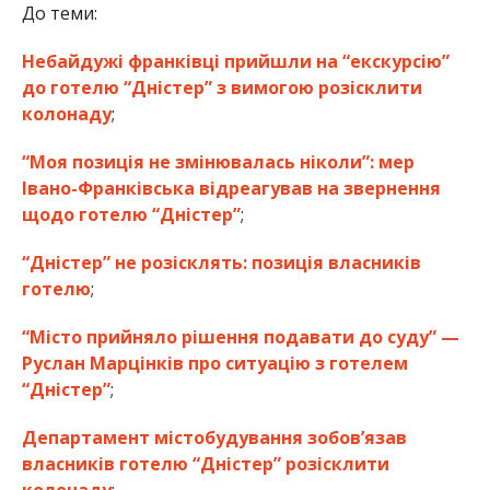
До теми:
Небайдужі франківці прийшли на “екскурсію”
до готелю “Дністер” з вимогою розісклити
колонаду
;
“Моя позиція не змінювалась ніколи”: мер
Івано-Франківська відреагував на звернення
щодо готелю “Дністер”
;
“Дністер” не розісклять: позиція власників
готелю
;
“Місто прийняло рішення подавати до суду” —
Руслан Марцінків про ситуацію з готелем
“Дністер”
;
Департамент містобудування зобов’язав
власників готелю “Дністер” розісклити
колонаду
;