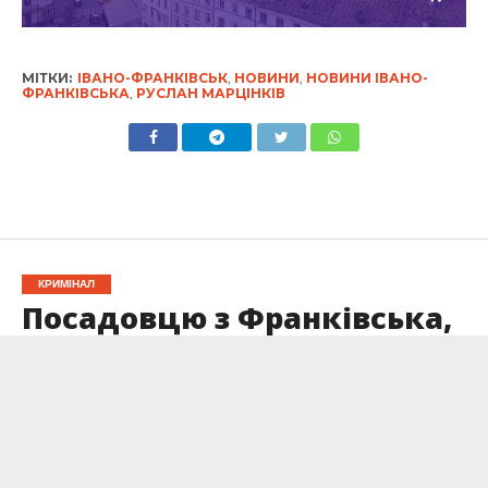
МІТКИ:
ІВАНО-ФРАНКІВСЬК
,
НОВИНИ
,
НОВИНИ ІВАНО-
ФРАНКІВСЬКА
,
РУСЛАН МАРЦІНКІВ
КРИМІНАЛ
Посадовцю з Франківська,
який привласнив гроші
родини загиблої захисниці
Азовсталі, загрожує 12
років тюрми
Опубліковано
05.01.2026