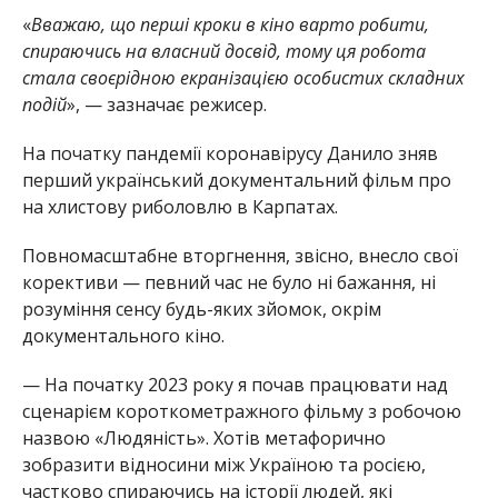
«
Вважаю, що перші кроки в кіно варто робити,
спираючись на власний досвід, тому ця робота
стала своєрідною екранізацією особистих складних
подій
», — зазначає режисер.
На початку пандемії коронавірусу Данило зняв
перший український документальний фільм про
на хлистову риболовлю в Карпатах.
Повномасштабне вторгнення, звісно, внесло свої
корективи — певний час не було ні бажання, ні
розуміння сенсу будь-яких зйомок, окрім
документального кіно.
— На початку 2023 року я почав працювати над
сценарієм короткометражного фільму з робочою
назвою «Людяність». Хотів метафорично
зобразити відносини між Україною та росією,
частково спираючись на історії людей, які