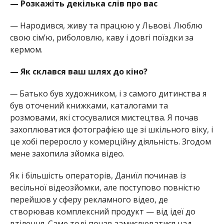
— Розкажіть декілька слів про вас
— Народився, живу та працюю у Львові. Люблю
свою сімʼю, риболовлю, каву і довгі поїздки за
кермом.
— Як склався ваш шлях до кіно?
—
Батько був художником, і з самого дитинства я
був оточений книжками, каталогами та
розмовами, які стосувалися мистецтва. Я почав
захоплюватися фотографією ще зі шкільного віку, і
це хобі переросло у комерційну діяльність. Згодом
мене захопила зйомка відео.
Як і більшість операторів, Даниїл починав із
весільної відеозйомки, але поступово повністю
перейшов у сферу рекламного відео, де
створював комплексний продукт — від ідеї до
втілення. Саме тоді почав замислюватися над