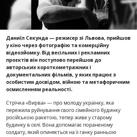
Даниїл Секунда — режисер зі Львова, прийшов
у кіно через фотографію та комерційну
відеозйомку. Від весільних і рекламних
проєктів він поступово перейшов до
авторських короткометражних і
документальних фільмів, у яких працює з
особистим досвідом, війною та метафоричним
осмисленням реальності.
Стрічка «Вирва» — про молоду українку, яка
пережила руйнування свого сімейного будинку
російською ракетою, тепер живе у старому
будинку в селі. Вона допомагає пораненому
солдату, який опиняється на її ганку ранньою