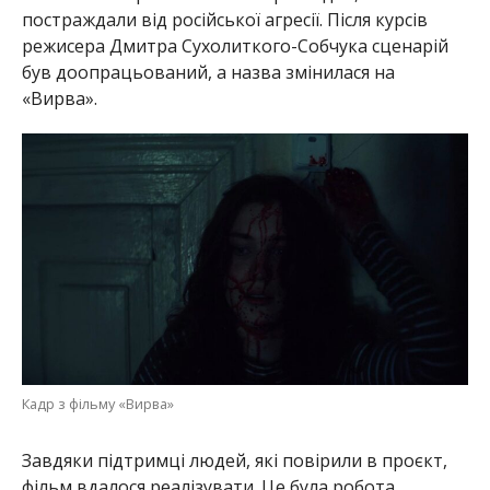
постраждали від російської агресії. Після курсів
режисера Дмитра Сухолиткого-Собчука сценарій
був доопрацьований, а назва змінилася на
«Вирва».
Кадр з фільму «Вирва»
Завдяки підтримці людей, які повірили в проєкт,
фільм вдалося реалізувати. Це була робота