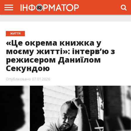
ГОЛОВНА
ЖИТТЯ
ВЛАДА
ГРОШІ
ТРЕШ
ТИСМЕНИЦЯ
НАДВІРНА
РОЗСЛІДУВАННЯ
АФІША
РЕКЛАМА
ПРО
ПРОЄКТ
ЖИТТЯ
«Це окрема книжка у
моєму житті»: інтерв’ю з
режисером Даниїлом
Секундою
Опубліковано
07.01.2026