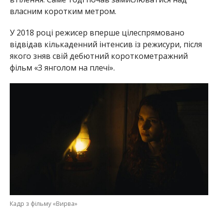
власним коротким метром.
У 2018 році режисер вперше цілеспрямовано
відвідав кількаденний інтенсив із режисури, після
якого зняв свій дебютний короткометражний
фільм «З янголом на плечі».
Кадр з фільму «Вирва»