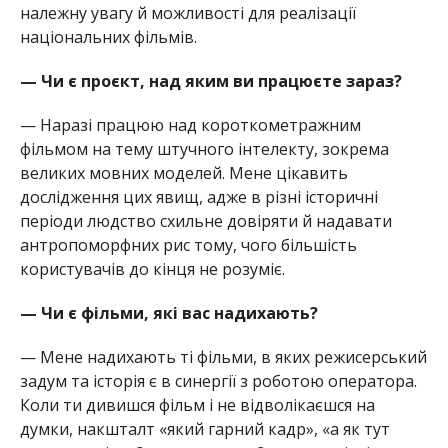
належну увагу й можливості для реалізації
національних фільмів.
— Чи є проєкт, над яким ви працюєте зараз?
— Наразі працюю над короткометражним
фільмом на тему штучного інтелекту, зокрема
великих мовних моделей. Мене цікавить
дослідження цих явищ, адже в різні історичні
періоди людство схильне довіряти й надавати
антропоморфних рис тому, чого більшість
користувачів до кінця не розуміє.
— Чи є фільми, які вас надихають?
— Мене надихають ті фільми, в яких режисерський
задум та історія є в синергії з роботою оператора.
Коли ти дивишся фільм і не відволікаєшся на
думки, накшталт «який гарний кадр», «а як тут