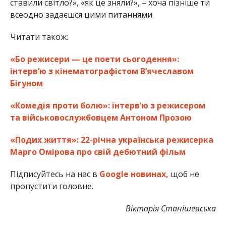
ставили світло?», «як це зняли?», – хоча пізніше ти
всеодно задаєшся цими питаннями.
Читати також:
«Бо режисери — це поети сьогодення»:
інтерв’ю з кінематографістом В’ячеславом
Бігуном
«Комедія проти болю»: інтерв’ю з режисером
та військовослужбовцем Антоном Прозою
«Подих життя»: 22-річна українська режисерка
Марго Омірова про свій дебютний фільм
Підписуйтесь на нас в
Google новинах,
щоб не
пропустити головне.
Вікторія Станішевська