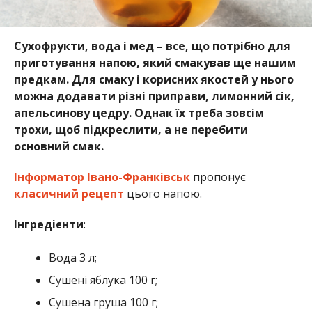
Сухофрукти, вода і мед – все, що потрібно для
приготування напою, який смакував ще нашим
предкам. Для смаку і корисних якостей у нього
можна додавати різні приправи, лимонний сік,
апельсинову цедру. Однак їх треба зовсім
трохи, щоб підкреслити, а не перебити
основний смак.
Інформатор Івано-Франківськ
пропонує
класичний рецепт
цього напою.
Інгредієнти
:
Вода 3 л;
Сушені яблука 100 г;
Сушена груша 100 г;