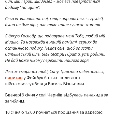
Син, мій Герой, мій Ангел – моє все повертається
додому “На щиті”.
Сльози заливають очі, серце виривається з грудей,
душа не йме віри, але таке наше сучасне життя.
Я дякую Господу, що подарував мені Тебе, любий мій
Мишко. Ти назавжди в нашій пам’яті, серцях до
останнього подиху. Немає слів, щоб описати
батьківський біль, біль сестри і брата, усієї родини.
Не дай Боже нікому пережити нашого горя.
Легких хмаринок тобі, Сину. Царства небесного…»,
–
написав
у Фейсбук батько полеглого
військовослужбовця Василь Візньович.
Ввечері 9 січня у селі Черніїв відбулась панахида за
загиблим.
10 січня о 12:00 почнеться прощання за адресою: