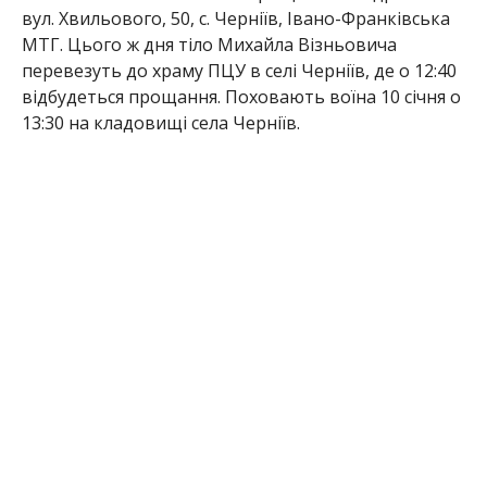
вул. Хвильового, 50, с. Черніїв, Івано-Франківська
МТГ. Цього ж дня тіло Михайла Візньовича
перевезуть до храму ПЦУ в селі Черніїв, де о 12:40
відбудеться прощання. Поховають воїна 10 січня о
13:30 на кладовищі села Черніїв.