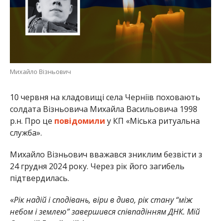
Михайло Візньович
10 червня на кладовищі села Черніїв поховають
солдата Візньовича Михайла Васильовича 1998
р.н. Про це
повідомили
у КП «Міська ритуальна
служба».
Михайло Візньович вважався зниклим безвісти з
24 грудня 2024 року. Через рік його загибель
підтвердилась.
«
Рік надій і сподівань, віри в диво, рік стану “між
небом і землею” завершився співпадінням ДНК. Мій