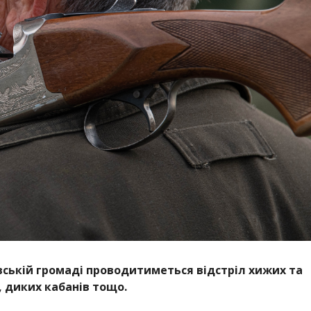
івській громаді проводитиметься відстріл хижих та
 диких кабанів тощо.