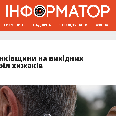
ТИСМЕНИЦЯ
НАДВІРНА
РОЗСЛІДУВАННЯ
АФІША
анківщини на вихідних
ріл хижаків