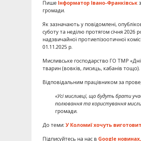
Пише
Інформатор Івано-Франківськ
громади.
Як зазначають у повідомлені, опубліко
суботу та неділю протягом січня 2026 
надзвичайної протиепізоотичної комісі
01.11.2025 р.
Мисливське господарство ГО ТМР «Дні
тварин (вовків, лисиць, кабанів тощо).
Відповідальним працівником за провед
«Усі мисливці, що будуть брати уч
полювання та користування мислив
громади.
До теми:
У Коломиї хочуть виготовит
Підписуйтесь на нас в
Google новинах