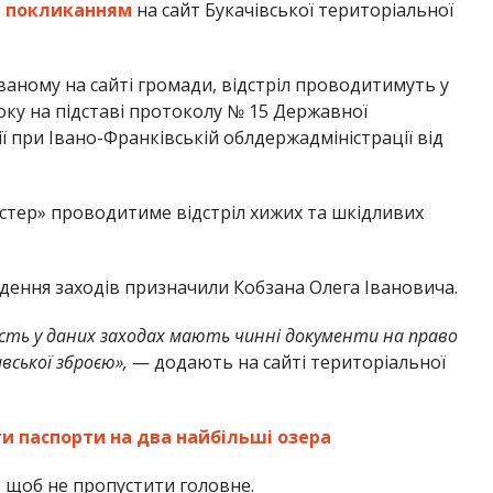
з
покликанням
на сайт Букачівської територіальної
ваному на сайті громади, відстріл проводитимуть у
року на підставі протоколу № 15 Державної
ї при Івано-Франківській облдержадміністрації від
стер» проводитиме відстріл хижих та шкідливих
ення заходів призначили Кобзана Олега Івановича.
асть у даних заходах мають чинні документи на право
ської зброєю»,
— додають на сайті територіальної
и паспорти на два найбільші озера
,
щоб не пропустити головне.