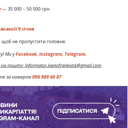
у
— 35 000 – 50 000 грн
акансії 9 січня
,
щоб не пропустити головне.
у! Ми у
Facebook,
Instagram,
Telegram.
на пошту: informator.ivanofrankivsk@gmail.com
те за номером
096 989 60 87