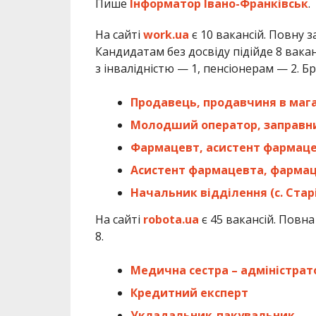
Пише
Інформатор Івано-Франківськ
.
На сайті
work.ua
є 10 вакансій. Повну 
Кандидатам без досвіду підійде 8 вака
з інвалідністю — 1, пенсіонерам — 2. 
Продавець, продавчиня в маг
Молодший оператор, заправни
Фармацевт, асистент фармац
Асистент фармацевта, фарма
Начальник відділення (с. Стар
На сайті
robota.ua
є 45 вакансій. Повн
8.
Медична сестра – адміністрато
Кредитний експерт
Укладальник-пакувальник