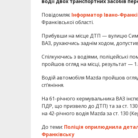
водії двох транспортних засобів пер
Повідомляє
Інформатор Івано-Франкі
Франківської області.
Прибувши на місце ДТП — вулицю Симо
ВАЗ, рухаючись заднім ходом, допустив
Спілкуючись з водіями, поліцейські пом
пройшов огляд на місці, результат — 1
Водій автомобіля Mazda пройшов огляд
спʼяніння.
На 61-річного кермувальника ВАЗ інспе
ПДР, що призвело до ДТП) та за ст. 130
на 42-річного водія Mazda за ст. 130 (
До теми:
Поліція оприлюднила деталі
Франківську