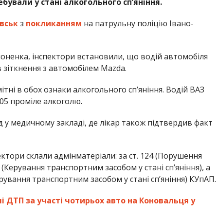
ебували у стані алкогольного спʼяніння.
вськ
з
покликанням
на патрульну поліцію Івано-
ненка, інспектори встановили, що водій автомобіля
 зіткнення з автомобілем Mazda.
ітні в обох ознаки алкогольного спʼяніння. Водій ВАЗ
.05 проміле алкоголю.
 у медичному закладі, де лікар також підтвердив факт
ктори склали адмінматеріали: за ст. 124 (Порушення
 (Керування транспортним засобом у стані спʼяніння), а
Керування транспортним засобом у стані спʼяніння) КУпАП.
 ДТП за участі чотирьох авто на Коновальця у