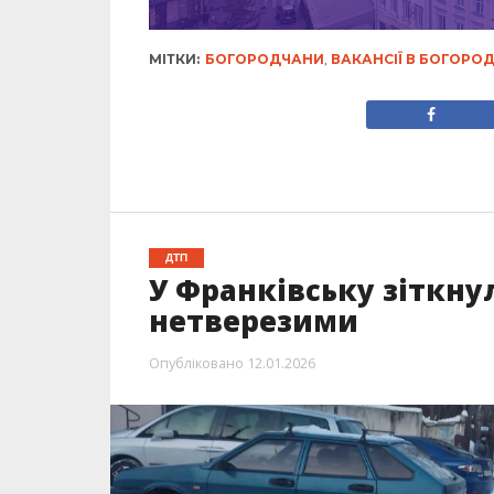
МІТКИ:
БОГОРОДЧАНИ
,
ВАКАНСІЇ В БОГОРО
ДТП
У Франківську зіткнул
нетверезими
Опубліковано
12.01.2026