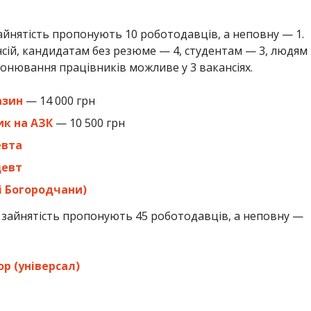
зайнятість пропонують 10 роботодавців, а неповну — 1.
нсій, кандидатам без резюме — 4, студентам — 3, людям
Бронювання працівників можливе у 3 вакансіях.
азин
— 14 000 грн
к на АЗК
— 10 500 грн
евта
цевт
і Богородчани)
а зайнятість пропонують 45 роботодавців, а неповну —
р (універсал)