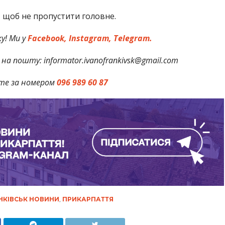
,
щоб не пропустити головне.
у! Ми у
Facebook,
Instagram,
Telegram.
на пошту: informator.ivanofrankivsk@gmail.com
те за номером
096 989 60 87
НКІВСЬК НОВИНИ
,
ПРИКАРПАТТЯ