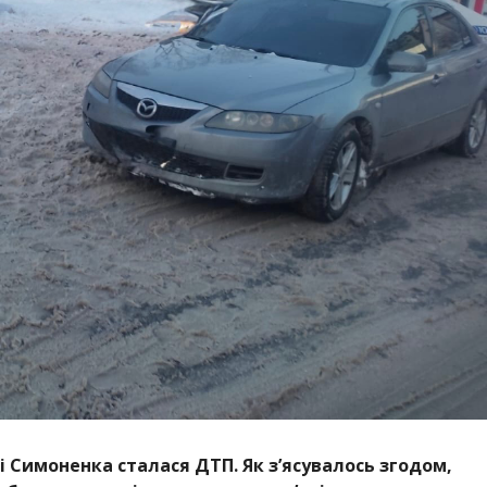
і Симоненка сталася ДТП. Як зʼясувалось згодом,