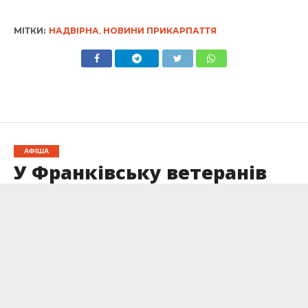
МІТКИ:
НАДВІРНА
,
НОВИНИ ПРИКАРПАТТЯ
АФІША
У Франківську ветеранів
запрошують на заняття з
адаптивного гольфу
Опубліковано
28.01.2026