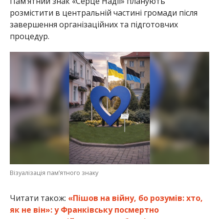
Пам’ятний знак «Серце Надії» планують
розмістити в центральній частині громади після
завершення організаційних та підготовчих
процедур.
Візуалізація пам’ятного знаку
Читати також:
«Пішов на війну, бо розумів: хто,
як не він»: у Франківську посмертно