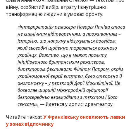
війну, особистий вибір, втрату і внутрішню
трансформацію людини в умовах фронту.
«Інтерпретація режисера Назарія Паніва стала
не сценічним відтворенням, а проживанням –
історією, що напряму відгукується досвідом,
який сьогодні щоденно торкається кожного
українця. Важливо, що в межах проєкту,
ініційованого британським режисером,
директором фестивалю Філіпом Парром, окрім
україномовної версії вистави, було створено й
англомовну – у перекладі Дар’ї Москвітіної. Це
дозволяє ширшій міжнародній аудиторії
безпосередньо взаємодіяти з текстом і його
сенсами»,
— йдеться у дописі драмтеатру.
Читайте також:
У Франківську оновлюють лавки
у зонах відпочинку