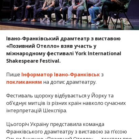
Івано-Франківський драмтеатр з виставою
«Позивний Отелло» взяв участь у
міжнародному фестивалі York International
Shakespeare Festival.
Пише
Інформатор Івано-Франківськ
з
покликанням
на допис драмтеатру.
Фестиваль щороку відбувається у Йорку та
об’єднує митців із різних країн навколо сучасних
інтерпретацій Шекспіра.
Цьогоріч Україну представила команда
Франківського драмтеатру з виставою за п’єсою
Ольги Анненко «Позивний Отелло» — текстом про