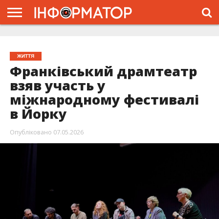
ГОЛОВНА
ЖИТТЯ
ВЛАДА
ГРОШІ
ТРЕШ
ТИСМЕНИЦЯ
НАДВІРНА
РОЗСЛІДУВАННЯ
АФІША
РЕКЛАМА
ПРО
ПРОЄКТ
ЖИТТЯ
Франківський драмтеатр
взяв участь у
міжнародному фестивалі
в Йорку
Опубліковано
07.05.2026